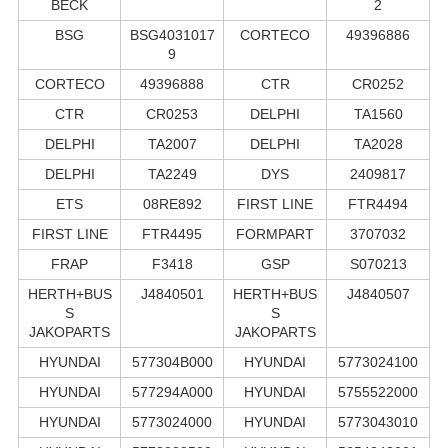
BECK
2
BSG
BSG4031017
CORTECO
49396886
9
CORTECO
49396888
CTR
CR0252
CTR
CR0253
DELPHI
TA1560
DELPHI
TA2007
DELPHI
TA2028
DELPHI
TA2249
DYS
2409817
ETS
08RE892
FIRST LINE
FTR4494
FIRST LINE
FTR4495
FORMPART
3707032
FRAP
F3418
GSP
S070213
HERTH+BUS
J4840501
HERTH+BUS
J4840507
S
S
JAKOPARTS
JAKOPARTS
HYUNDAI
577304B000
HYUNDAI
5773024100
HYUNDAI
577294A000
HYUNDAI
5755522000
HYUNDAI
5773024000
HYUNDAI
5773043010