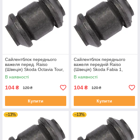
Сайлентблок переднього
Сайлентблок переднього
важеля перед. Raiso
важеля передній Raiso
(Швеція) Skoda Octavia Tour,
(Швеція) Skoda Fabia 1,
Октавія Тур 96- #RL-1J0182V
Шкода Фабія 1 99-08 #RL-
В наявності
В наявності
UAJOTLS4
1J0182V UAXPUCH4
104
104
₴
₴
120 ₴
120 ₴
Купити
Купити
–13%
–13%