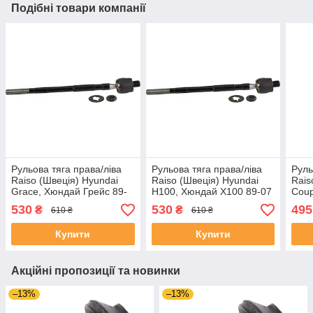
Подібні товари компанії
Рульова тяга права/ліва
Рульова тяга права/ліва
Руль
Raiso (Швеція) Hyundai
Raiso (Швеція) Hyundai
Rais
Grace, Хюндай Грейс 89-
H100, Хюндай Х100 89-07
Coup
07 #RL-577400H
#RL-577400H UACRNDP4
89-0
530
530
495
₴
₴
610 ₴
610 ₴
UALLONR4
UAV
Купити
Купити
Акційні пропозиції та новинки
–13%
–13%