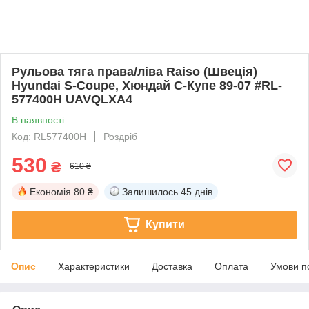
Рульова тяга права/ліва Raiso (Швеція)
Hyundai S-Coupe, Хюндай С-Купе 89-07 #RL-
577400H UAVQLXA4
В наявності
Код: RL577400H
Роздріб
530
₴
610 ₴
Економія
80 ₴
Залишилось
45 днів
Купити
Опис
Характеристики
Доставка
Оплата
Умови п