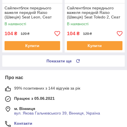
Сайлентблок переднього
Сайлентблок переднього
важеля передній Raiso
важеля передній Raiso
(Швеція) Seat Leon, Сеат
(Швеція) Seat Toledo 2, Сеат
Леон 99-06 #RL-1J0182V
Толедо 2 99-06 #RL-1J0182V
В наявності
В наявності
UAYSBXG4
UATOJRK4
104
104
₴
₴
120 ₴
120 ₴
Купити
Купити
Показати ще
Про нас
99% позитивних з 144 відгуків за рік
Працює з 05.06.2021
м. Вінниця
вул. Якова Гальчевського 39, Вінниця, Україна
Контакти