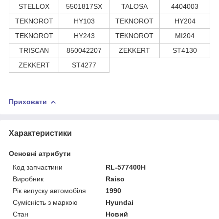
STELLOX
5501817SX
TALOSA
4404003
TEKNOROT
HY103
TEKNOROT
HY204
TEKNOROT
HY243
TEKNOROT
MI204
TRISCAN
850042207
ZEKKERT
ST4130
ZEKKERT
ST4277
Приховати
Характеристики
Основні атрибути
Код запчастини
RL-577400H
Виробник
Raiso
Рік випуску автомобіля
1990
Сумісність з маркою
Hyundai
Стан
Новий