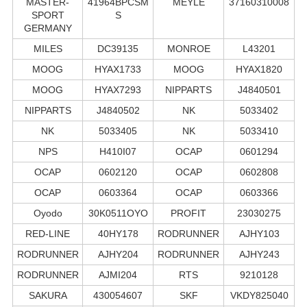
MASTER-
41964BPCSM
MEYLE
37160310008
SPORT
S
GERMANY
MILES
DC39135
MONROE
L43201
MOOG
HYAX1733
MOOG
HYAX1820
MOOG
HYAX7293
NIPPARTS
J4840501
NIPPARTS
J4840502
NK
5033402
NK
5033405
NK
5033410
NPS
H410I07
OCAP
0601294
OCAP
0602120
OCAP
0602808
OCAP
0603364
OCAP
0603366
Oyodo
30K0511OYO
PROFIT
23030275
RED-LINE
40HY178
RODRUNNER
AJHY103
RODRUNNER
AJHY204
RODRUNNER
AJHY243
RODRUNNER
AJMI204
RTS
9210128
SAKURA
430054607
SKF
VKDY825040