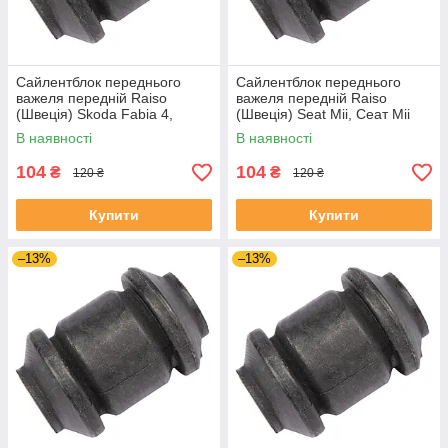
Сайлентблок переднього
Сайлентблок переднього
важеля передній Raiso
важеля передній Raiso
(Швеція) Skoda Fabia 4,
(Швеція) Seat Mii, Сеат Міі
Шкода Фабія 4 21- #RL-
11-19 #RL-1J0182V
В наявності
В наявності
1J0182V UAJJVOC4
UAAVQUI4
104
104
₴
₴
120 ₴
120 ₴
Купити
Купити
–13%
–13%