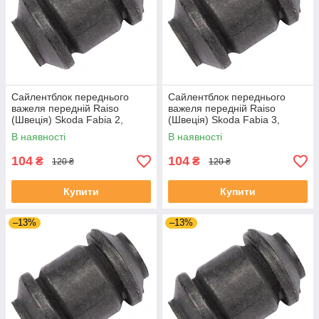
Сайлентблок переднього
Сайлентблок переднього
важеля передній Raiso
важеля передній Raiso
(Швеція) Skoda Fabia 2,
(Швеція) Skoda Fabia 3,
Шкода Фабія 2 06-14 #RL-
Шкода Фабія 3 14-21 #RL-
В наявності
В наявності
1J0182V UADIKZU4
1J0182V UATXDAZ4
104
104
₴
₴
120 ₴
120 ₴
Купити
Купити
–13%
–13%