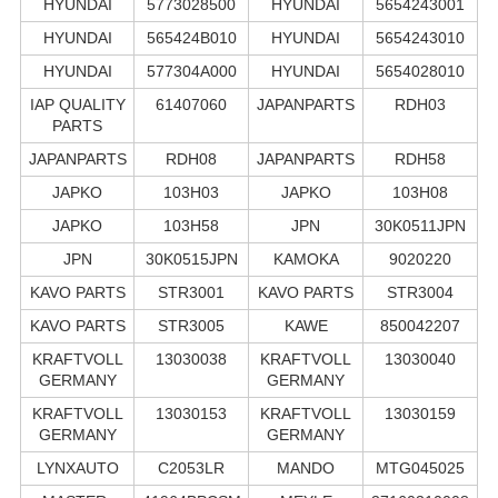
HYUNDAI
5773028500
HYUNDAI
5654243001
HYUNDAI
565424B010
HYUNDAI
5654243010
HYUNDAI
577304A000
HYUNDAI
5654028010
IAP QUALITY
61407060
JAPANPARTS
RDH03
PARTS
JAPANPARTS
RDH08
JAPANPARTS
RDH58
JAPKO
103H03
JAPKO
103H08
JAPKO
103H58
JPN
30K0511JPN
JPN
30K0515JPN
KAMOKA
9020220
KAVO PARTS
STR3001
KAVO PARTS
STR3004
KAVO PARTS
STR3005
KAWE
850042207
KRAFTVOLL
13030038
KRAFTVOLL
13030040
GERMANY
GERMANY
KRAFTVOLL
13030153
KRAFTVOLL
13030159
GERMANY
GERMANY
LYNXAUTO
C2053LR
MANDO
MTG045025