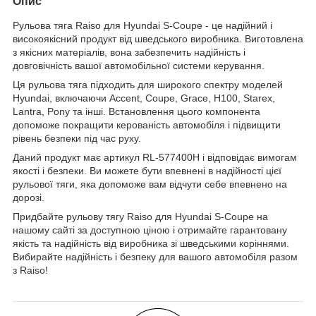
Опис
Рульова тяга Raiso для Hyundai S-Coupe - це надійний і
високоякісний продукт від шведського виробника. Виготовлена
з якісних матеріалів, вона забезпечить надійність і
довговічність вашої автомобільної системи керування.
Ця рульова тяга підходить для широкого спектру моделей
Hyundai, включаючи Accent, Coupe, Grace, H100, Starex,
Lantra, Pony та інші. Встановлення цього компонента
допоможе покращити керованість автомобіля і підвищити
рівень безпеки під час руху.
Даний продукт має артикул RL-577400H і відповідає вимогам
якості і безпеки. Ви можете бути впевнені в надійності цієї
рульової тяги, яка допоможе вам відчути себе впевнено на
дорозі.
Придбайте рульову тягу Raiso для Hyundai S-Coupe на
нашому сайті за доступною ціною і отримайте гарантовану
якість та надійність від виробника зі шведськими коріннями.
Вибирайте надійність і безпеку для вашого автомобіля разом
з Raiso!