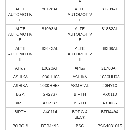
E
ALTE
80128AL
ALTE
80294AL
AUTOMOTIV
AUTOMOTIV
E
E
ALTE
81093AL
ALTE
81882AL
AUTOMOTIV
AUTOMOTIV
E
E
ALTE
83643AL
ALTE
88369AL
AUTOMOTIV
AUTOMOTIV
E
E
APlus
13628AP
APlus
21703AP
ASHIKA
1030HH03
ASHIKA
1030HH08
ASHIKA
1030HH58
ASMETAL
20HY10
BGA
SR2737
BIRTH
AX0118
BIRTH
AX6937
BIRTH
AX0065
BIRTH
AX0114
BORG &
BTR4494
BECK
BORG &
BTR4495
BSG
BSG4031015