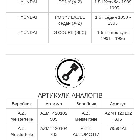
HYUNDAI
PONY (X-2)
1.5 i Хетчбек 1989
- 1995
HYUNDAI
PONY / EXCEL
1.5 i седан 1990 -
седан (X-2)
1995
HYUNDAI
S COUPE (SLC)
1.5 i Turbo купе
1991 - 1996
АРТИКУЛИ АНАЛОГІВ
Виробник
Артикул
Виробник
Артикул
A.Z.
AZMT420102
A.Z.
AZMT420102
Meisterteile
905
Meisterteile
395
A.Z.
AZMT420104
ALTE
79594AL
Meisterteile
783
AUTOMOTIV