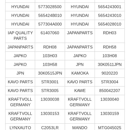
HYUNDAI
5773028500
HYUNDAI
5654243001
HYUNDAI
565424B010
HYUNDAI
5654243010
HYUNDAI
577304A000
HYUNDAI
5654028010
IAP QUALITY
61407060
JAPANPARTS
RDH03
PARTS
JAPANPARTS
RDH08
JAPANPARTS
RDH58
JAPKO
103H03
JAPKO
103H08
JAPKO
103H58
JPN
30K0511JPN
JPN
30K0515JPN
KAMOKA
9020220
KAVO PARTS
STR3001
KAVO PARTS
STR3004
KAVO PARTS
STR3005
KAWE
850042207
KRAFTVOLL
13030038
KRAFTVOLL
13030040
GERMANY
GERMANY
KRAFTVOLL
13030153
KRAFTVOLL
13030159
GERMANY
GERMANY
LYNXAUTO
C2053LR
MANDO
MTG045025