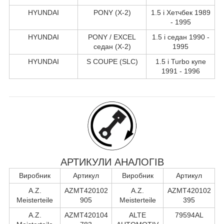
HYUNDAI
PONY (X-2)
1.5 i Хетчбек 1989
- 1995
HYUNDAI
PONY / EXCEL
1.5 i седан 1990 -
седан (X-2)
1995
HYUNDAI
S COUPE (SLC)
1.5 i Turbo купе
1991 - 1996
АРТИКУЛИ АНАЛОГІВ
Виробник
Артикул
Виробник
Артикул
A.Z.
AZMT420102
A.Z.
AZMT420102
Meisterteile
905
Meisterteile
395
A.Z.
AZMT420104
ALTE
79594AL