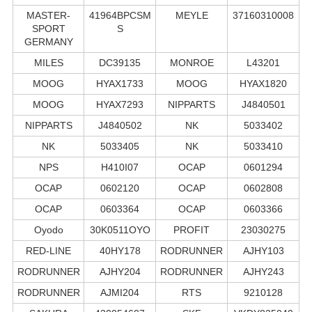
MASTER-
41964BPCSM
MEYLE
37160310008
SPORT
S
GERMANY
MILES
DC39135
MONROE
L43201
MOOG
HYAX1733
MOOG
HYAX1820
MOOG
HYAX7293
NIPPARTS
J4840501
NIPPARTS
J4840502
NK
5033402
NK
5033405
NK
5033410
NPS
H410I07
OCAP
0601294
OCAP
0602120
OCAP
0602808
OCAP
0603364
OCAP
0603366
Oyodo
30K0511OYO
PROFIT
23030275
RED-LINE
40HY178
RODRUNNER
AJHY103
RODRUNNER
AJHY204
RODRUNNER
AJHY243
RODRUNNER
AJMI204
RTS
9210128