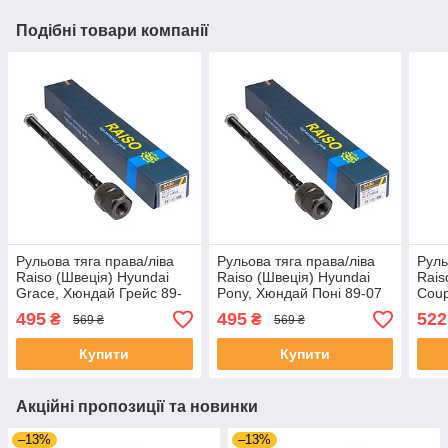
Подібні товари компанії
Рульова тяга права/ліва
Рульова тяга права/ліва
Руль
Raiso (Швеція) Hyundai
Raiso (Швеція) Hyundai
Rais
Grace, Хюндай Грейс 89-
Pony, Хюндай Поні 89-07
Coup
07 #RL-577410H
#RL-577410H UAVSQEJ4
89-0
495
495
522
₴
₴
569 ₴
569 ₴
UAQRAZY4
UAD
Купити
Купити
Акційні пропозиції та новинки
–13%
–13%