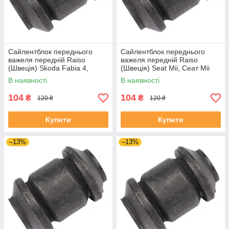
Сайлентблок переднього
Сайлентблок переднього
важеля передній Raiso
важеля передній Raiso
(Швеція) Skoda Fabia 4,
(Швеція) Seat Mii, Сеат Міі
Шкода Фабія 4 21- #RL-
11-19 #RL-1J0182V
В наявності
В наявності
1J0182V UAJJVOC4
UAAVQUI4
104
104
₴
₴
120 ₴
120 ₴
Купити
Купити
–13%
–13%