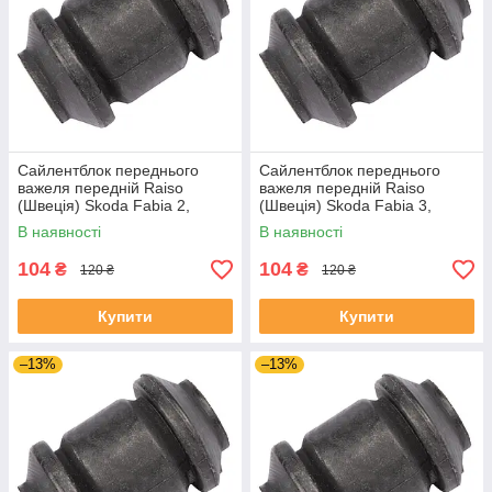
Сайлентблок переднього
Сайлентблок переднього
важеля передній Raiso
важеля передній Raiso
(Швеція) Skoda Fabia 2,
(Швеція) Skoda Fabia 3,
Шкода Фабія 2 06-14 #RL-
Шкода Фабія 3 14-21 #RL-
В наявності
В наявності
1J0182V UADIKZU4
1J0182V UATXDAZ4
104
104
₴
₴
120 ₴
120 ₴
Купити
Купити
–13%
–13%