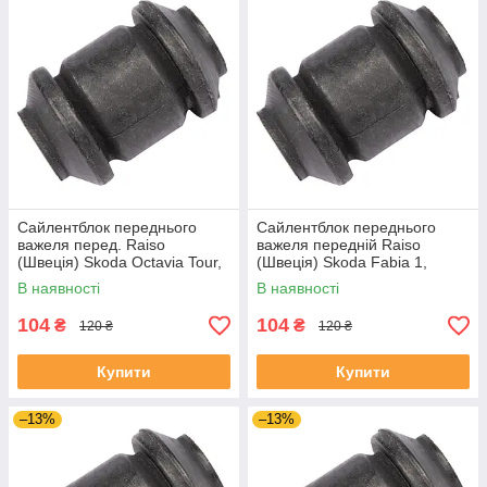
Сайлентблок переднього
Сайлентблок переднього
важеля перед. Raiso
важеля передній Raiso
(Швеція) Skoda Octavia Tour,
(Швеція) Skoda Fabia 1,
Октавія Тур 96- #RL-1J0182V
Шкода Фабія 1 99-08 #RL-
В наявності
В наявності
UAJOTLS4
1J0182V UAXPUCH4
104
104
₴
₴
120 ₴
120 ₴
Купити
Купити
–13%
–13%