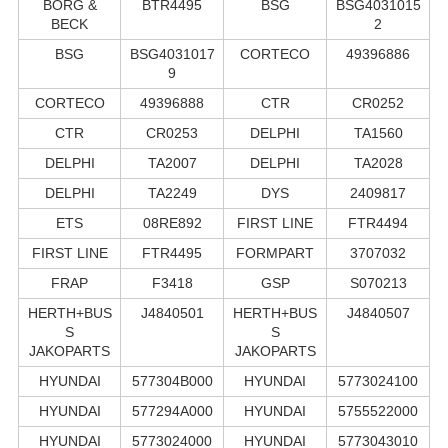
BORG &
BTR4495
BSG
BSG4031015
BECK
2
BSG
BSG4031017
CORTECO
49396886
9
CORTECO
49396888
CTR
CR0252
CTR
CR0253
DELPHI
TA1560
DELPHI
TA2007
DELPHI
TA2028
DELPHI
TA2249
DYS
2409817
ETS
08RE892
FIRST LINE
FTR4494
FIRST LINE
FTR4495
FORMPART
3707032
FRAP
F3418
GSP
S070213
HERTH+BUS
J4840501
HERTH+BUS
J4840507
S
S
JAKOPARTS
JAKOPARTS
HYUNDAI
577304B000
HYUNDAI
5773024100
HYUNDAI
577294A000
HYUNDAI
5755522000
HYUNDAI
5773024000
HYUNDAI
5773043010