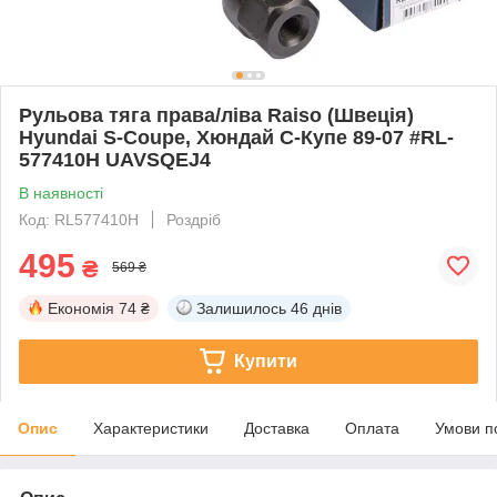
Рульова тяга права/ліва Raiso (Швеція)
Hyundai S-Coupe, Хюндай С-Купе 89-07 #RL-
577410H UAVSQEJ4
В наявності
Код: RL577410H
Роздріб
495
₴
569 ₴
Економія
74 ₴
Залишилось
46 днів
Купити
Опис
Характеристики
Доставка
Оплата
Умови п