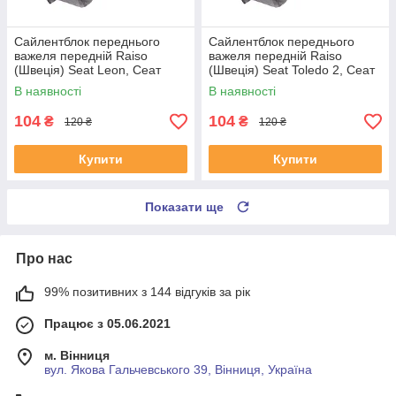
Сайлентблок переднього
Сайлентблок переднього
важеля передній Raiso
важеля передній Raiso
(Швеція) Seat Leon, Сеат
(Швеція) Seat Toledo 2, Сеат
Леон 99-06 #RL-1J0182V
Толедо 2 99-06 #RL-1J0182V
В наявності
В наявності
UAYSBXG4
UATOJRK4
104
104
₴
₴
120 ₴
120 ₴
Купити
Купити
Показати ще
Про нас
99% позитивних з 144 відгуків за рік
Працює з 05.06.2021
м. Вінниця
вул. Якова Гальчевського 39, Вінниця, Україна