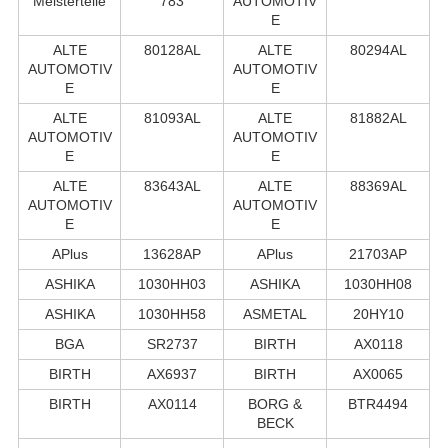
Meisterteile
783
AUTOMOTIV
E
ALTE
80128AL
ALTE
80294AL
AUTOMOTIV
AUTOMOTIV
E
E
ALTE
81093AL
ALTE
81882AL
AUTOMOTIV
AUTOMOTIV
E
E
ALTE
83643AL
ALTE
88369AL
AUTOMOTIV
AUTOMOTIV
E
E
APlus
13628AP
APlus
21703AP
ASHIKA
1030HH03
ASHIKA
1030HH08
ASHIKA
1030HH58
ASMETAL
20HY10
BGA
SR2737
BIRTH
AX0118
BIRTH
AX6937
BIRTH
AX0065
BIRTH
AX0114
BORG &
BTR4494
BECK