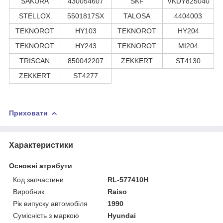
SAKURA
430054607
SKF
VKDY825040
STELLOX
5501817SX
TALOSA
4404003
TEKNOROT
HY103
TEKNOROT
HY204
TEKNOROT
HY243
TEKNOROT
MI204
TRISCAN
850042207
ZEKKERT
ST4130
ZEKKERT
ST4277
Приховати
Характеристики
Основні атрибути
Код запчастини
RL-577410H
Виробник
Raiso
Рік випуску автомобіля
1990
Сумісність з маркою
Hyundai