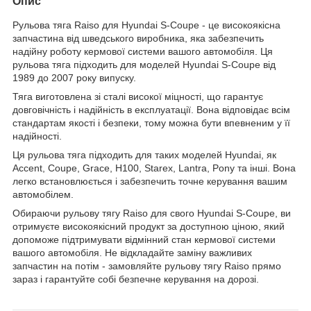
Опис
Рульова тяга Raiso для Hyundai S-Coupe - це високоякісна
запчастина від шведського виробника, яка забезпечить
надійну роботу кермової системи вашого автомобіля. Ця
рульова тяга підходить для моделей Hyundai S-Coupe від
1989 до 2007 року випуску.
Тяга виготовлена зі сталі високої міцності, що гарантує
довговічність і надійність в експлуатації. Вона відповідає всім
стандартам якості і безпеки, тому можна бути впевненим у її
надійності.
Ця рульова тяга підходить для таких моделей Hyundai, як
Accent, Coupe, Grace, H100, Starex, Lantra, Pony та інші. Вона
легко встановлюється і забезпечить точне керування вашим
автомобілем.
Обираючи рульову тягу Raiso для свого Hyundai S-Coupe, ви
отримуєте високоякісний продукт за доступною ціною, який
допоможе підтримувати відмінний стан кермової системи
вашого автомобіля. Не відкладайте заміну важливих
запчастин на потім - замовляйте рульову тягу Raiso прямо
зараз і гарантуйте собі безпечне керування на дорозі.