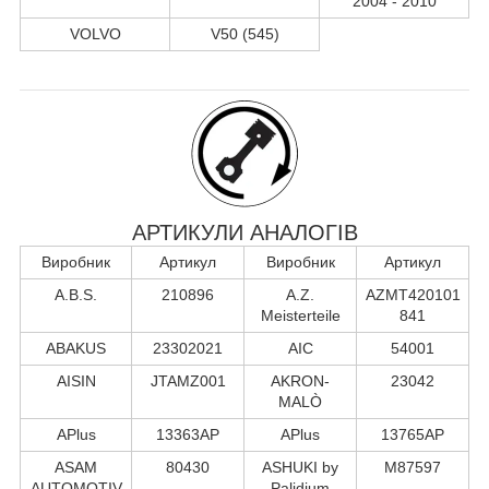
2004 - 2010
VOLVO
V50 (545)
АРТИКУЛИ АНАЛОГІВ
Виробник
Артикул
Виробник
Артикул
A.B.S.
210896
A.Z.
AZMT420101
Meisterteile
841
ABAKUS
23302021
AIC
54001
AISIN
JTAMZ001
AKRON-
23042
MALÒ
APlus
13363AP
APlus
13765AP
ASAM
80430
ASHUKI by
M87597
AUTOMOTIV
Palidium