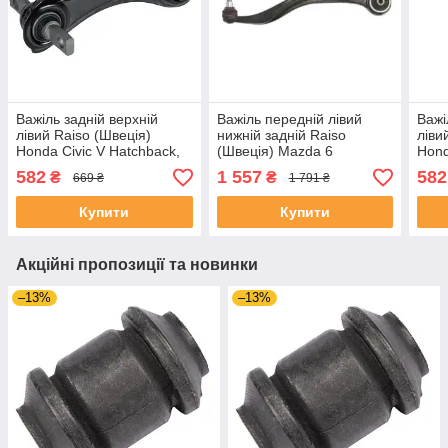
Важіль задній верхній
Важіль передній лівий
Важі
лівий Raiso (Швеція)
нижній задній Raiso
ліви
Honda Civic V Hatchback,
(Швеція) Mazda 6
Hond
Хонда Сівік 5 91- #RL-
(GG/GY), Мазда 6 02-07
5 93
582
1 557
582
₴
₴
669 ₴
1 791 ₴
524300H UABDOCT4
#RL-GJ6J50M UAWUTSX4
UAN
Купити
Купити
Акційні пропозиції та новинки
–13%
–13%