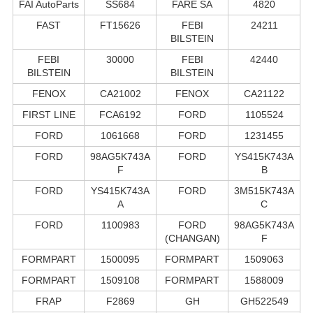
FAI AutoParts
SS684
FARE SA
4820
FAST
FT15626
FEBI
24211
BILSTEIN
FEBI
30000
FEBI
42440
BILSTEIN
BILSTEIN
FENOX
CA21002
FENOX
CA21122
FIRST LINE
FCA6192
FORD
1105524
FORD
1061668
FORD
1231455
FORD
98AG5K743A
FORD
YS415K743A
F
B
FORD
YS415K743A
FORD
3M515K743A
A
C
FORD
1100983
FORD
98AG5K743A
(CHANGAN)
F
FORMPART
1500095
FORMPART
1509063
FORMPART
1509108
FORMPART
1588009
FRAP
F2869
GH
GH522549