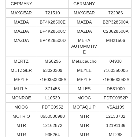
GERMANY
GERMANY
MAXGEAR
721510
MAXGEAR
722986
MAZDA
BP4K28500E
MAZDA
BBP328500A
MAZDA
BP4K28500C
MAZDA
C23628500A
MAZDA
BP4K28500D
MEHA
MH21506
AUTOMOTIV
E
MERTZ
MS0296
Metalcaucho
04938
METZGER
53020309
MEYLE
7160350005
MEYLE
7160350005S
MEYLE
7160500042S
MI.R.A.
371455
MILES
DB61000
MONROE
L10539
MOOG
FDTC0952P
MOOG
FDTC0952
MOTAQUIP
VSA1199
MOTRIO
8550500988
MTR
12133732
MTR
12162872
MTR
12191186
MTR
935264
MTR
MT288