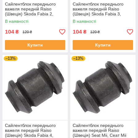
Сайлентблок переднього
Сайлентблок переднього
важеля передній Raiso
важеля передній Raiso
(Швеція) Skoda Fabia 2,
(Швеція) Skoda Fabia 3,
Шкода Фабія 2 06-14 #RL-
Шкода Фабія 3 14-21 #RL-
В наявності
В наявності
1J0182V UADIKZU4
1J0182V UATXDAZ4
104
104
₴
₴
120 ₴
120 ₴
Купити
Купити
–13%
–13%
Сайлентблок переднього
Сайлентблок переднього
важеля передній Raiso
важеля передній Raiso
(Швеція) Skoda Fabia 4,
(Швеція) Seat Mii, Сеат Міі