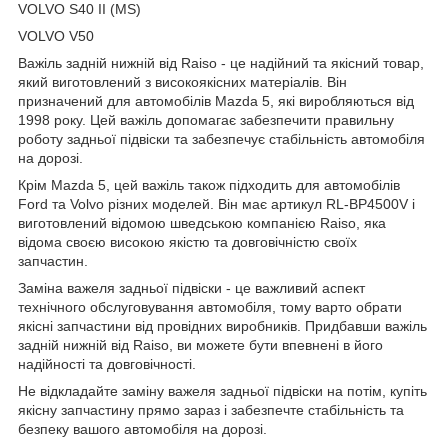
VOLVO S40 II (MS)
VOLVO V50
Важіль задній нижній від Raiso - це надійний та якісний товар,
який виготовлений з високоякісних матеріалів. Він
призначений для автомобілів Mazda 5, які виробляються від
1998 року. Цей важіль допомагає забезпечити правильну
роботу задньої підвіски та забезпечує стабільність автомобіля
на дорозі.
Крім Mazda 5, цей важіль також підходить для автомобілів
Ford та Volvo різних моделей. Він має артикул RL-BP4500V і
виготовлений відомою шведською компанією Raiso, яка
відома своєю високою якістю та довговічністю своїх
запчастин.
Заміна важеля задньої підвіски - це важливий аспект
технічного обслуговування автомобіля, тому варто обрати
якісні запчастини від провідних виробників. Придбавши важіль
задній нижній від Raiso, ви можете бути впевнені в його
надійності та довговічності.
Не відкладайте заміну важеля задньої підвіски на потім, купіть
якісну запчастину прямо зараз і забезпечте стабільність та
безпеку вашого автомобіля на дорозі.