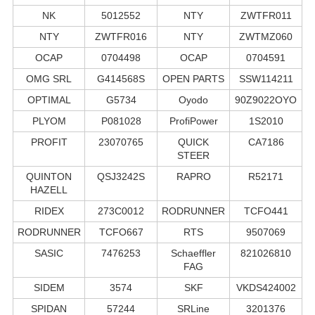
NK
5012552
NTY
ZWTFR011
NTY
ZWTFR016
NTY
ZWTMZ060
OCAP
0704498
OCAP
0704591
OMG SRL
G414568S
OPEN PARTS
SSW114211
OPTIMAL
G5734
Oyodo
90Z9022OYO
PLYOM
P081028
ProfiPower
1S2010
PROFIT
23070765
QUICK
CA7186
STEER
QUINTON
QSJ3242S
RAPRO
R52171
HAZELL
RIDEX
273C0012
RODRUNNER
TCFO441
RODRUNNER
TCFO667
RTS
9507069
SASIC
7476253
Schaeffler
821026810
FAG
SIDEM
3574
SKF
VKDS424002
SPIDAN
57244
SRLine
3201376