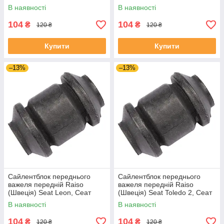
Шкода Фабія 4 21- #RL-
11-19 #RL-1J0182V
В наявності
В наявності
1J0182V UAJJVOC4
UAAVQUI4
104
104
₴
₴
120 ₴
120 ₴
Купити
Купити
–13%
–13%
Сайлентблок переднього
Сайлентблок переднього
важеля передній Raiso
важеля передній Raiso
(Швеція) Seat Leon, Сеат
(Швеція) Seat Toledo 2, Сеат
Леон 99-06 #RL-1J0182V
Толедо 2 99-06 #RL-1J0182V
В наявності
В наявності
UAYSBXG4
UATOJRK4
104
104
₴
₴
120 ₴
120 ₴