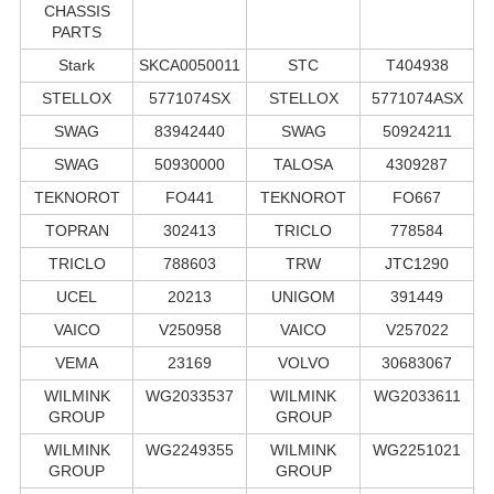
CHASSIS
PARTS
Stark
SKCA0050011
STC
T404938
STELLOX
5771074SX
STELLOX
5771074ASX
SWAG
83942440
SWAG
50924211
SWAG
50930000
TALOSA
4309287
TEKNOROT
FO441
TEKNOROT
FO667
TOPRAN
302413
TRICLO
778584
TRICLO
788603
TRW
JTC1290
UCEL
20213
UNIGOM
391449
VAICO
V250958
VAICO
V257022
VEMA
23169
VOLVO
30683067
WILMINK
WG2033537
WILMINK
WG2033611
GROUP
GROUP
WILMINK
WG2249355
WILMINK
WG2251021
GROUP
GROUP