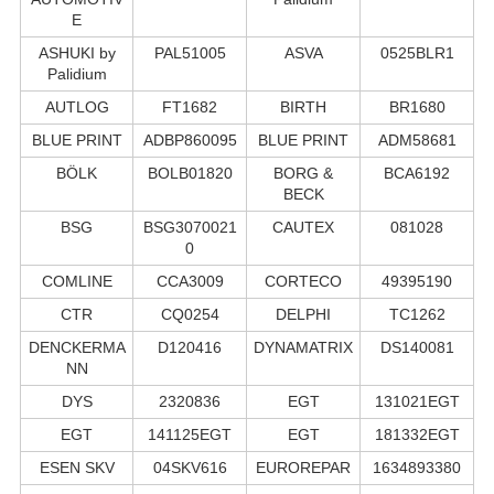
E
ASHUKI by
PAL51005
ASVA
0525BLR1
Palidium
AUTLOG
FT1682
BIRTH
BR1680
BLUE PRINT
ADBP860095
BLUE PRINT
ADM58681
BÖLK
BOLB01820
BORG &
BCA6192
BECK
BSG
BSG3070021
CAUTEX
081028
0
COMLINE
CCA3009
CORTECO
49395190
CTR
CQ0254
DELPHI
TC1262
DENCKERMA
D120416
DYNAMATRIX
DS140081
NN
DYS
2320836
EGT
131021EGT
EGT
141125EGT
EGT
181332EGT
ESEN SKV
04SKV616
EUROREPAR
1634893380