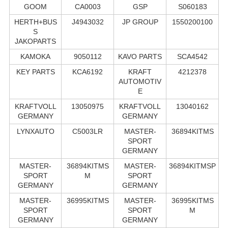
GOOM
CA0003
GSP
S060183
HERTH+BUS
J4943032
JP GROUP
1550200100
S
JAKOPARTS
KAMOKA
9050112
KAVO PARTS
SCA4542
KEY PARTS
KCA6192
KRAFT
4212378
AUTOMOTIV
E
KRAFTVOLL
13050975
KRAFTVOLL
13040162
GERMANY
GERMANY
LYNXAUTO
C5003LR
MASTER-
36894KITMS
SPORT
GERMANY
MASTER-
36894KITMS
MASTER-
36894KITMSP
SPORT
M
SPORT
GERMANY
GERMANY
MASTER-
36995KITMS
MASTER-
36995KITMS
SPORT
SPORT
M
GERMANY
GERMANY