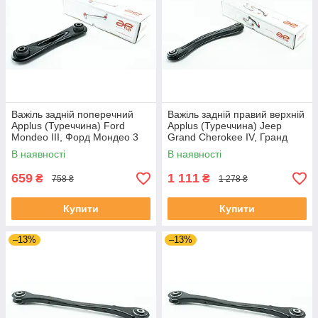
Важіль задній поперечний
Важіль задній правий верхній
Applus (Туреччина) Ford
Applus (Туреччина) Jeep
Mondeo III, Форд Мондео 3
Grand Cherokee IV, Гранд
00-07 #21905AP UANKNTP4
Черокі 4 10- #26651AP
В наявності
В наявності
UAWDAJK4
659
1 111
₴
₴
758 ₴
1 278 ₴
Купити
Купити
–13%
–13%