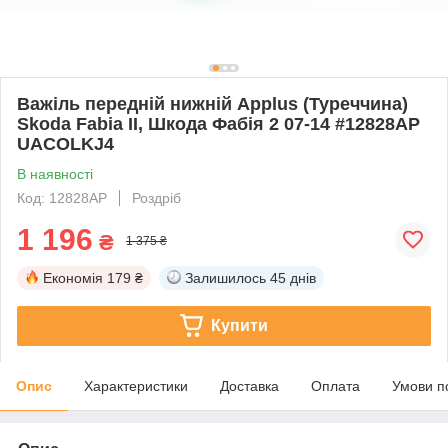
Важіль передній нижній Applus (Туреччина)
Skoda Fabia II, Шкода Фабія 2 07-14 #12828AP
UACOLKJ4
В наявності
Код: 12828AP
Роздріб
1 196
₴
1 375 ₴
Економія
179 ₴
Залишилось
45 днів
Купити
Опис
Характеристики
Доставка
Оплата
Умови п