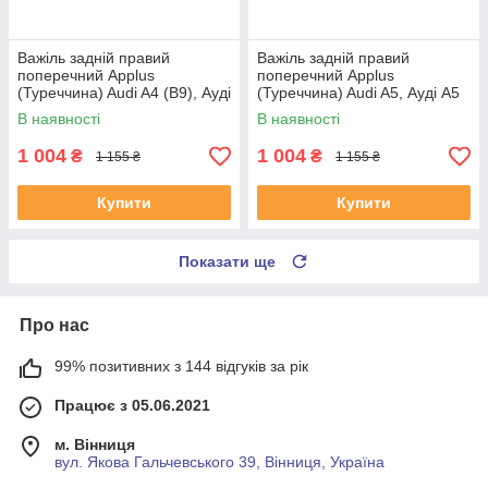
Важіль задній правий
Важіль задній правий
поперечний Applus
поперечний Applus
(Туреччина) Audi A4 (B9), Ауді
(Туреччина) Audi A5, Ауді А5
А4 (Б9) 15- #28180AP
16- #28180AP UAUYZXK4
В наявності
В наявності
UAPLJGO4
1 004
1 004
₴
₴
1 155 ₴
1 155 ₴
Купити
Купити
Показати ще
Про нас
99% позитивних з 144 відгуків за рік
Працює з 05.06.2021
м. Вінниця
вул. Якова Гальчевського 39, Вінниця, Україна