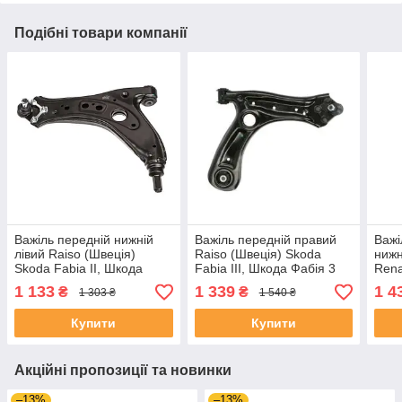
Подібні товари компанії
Важіль передній нижній
Важіль передній правий
Важі
лівий Raiso (Швеція)
Raiso (Швеція) Skoda
нижн
Skoda Fabia II, Шкода
Fabia III, Шкода Фабія 3
Renau
Фабія 2 07-14 #RL-
14-21 #RL-607152A
98-
1 133
1 339
1 4
₴
₴
1 303 ₴
1 540 ₴
604151A UACWGIC4
UAIMQLB4
Купити
Купити
Акційні пропозиції та новинки
–13%
–13%