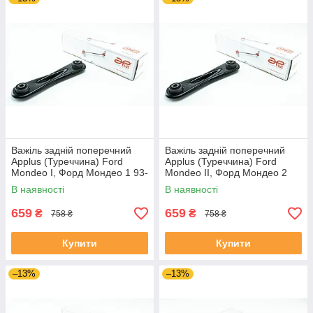
Важіль задній поперечний
Важіль задній поперечний
Applus (Туреччина) Ford
Applus (Туреччина) Ford
Mondeo I, Форд Мондео 1 93-
Mondeo II, Форд Мондео 2
96 #21905AP UALGRWC4
96-00 #21905AP UADDBQG4
В наявності
В наявності
659
659
₴
₴
758 ₴
758 ₴
Купити
Купити
–13%
–13%