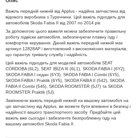
Опис
Важіль передній нижній від Applus - надійна запчастина від
відомого виробника з Туреччини. Цей важіль підходить для
автомобілів Skoda Fabia II від 2007 по 2014 рік.
За допомогою цього важеля можна забезпечити правильну
роботу підвіски автомобіля, забезпечуючи плавну їзду і
комфортне керування. Даний важіль передній нижній має
артикул 12828AP і виготовлений з високоякісних матеріалів,
що гарантує тривалу службу і надійність.
Цей важіль підходить для моделей автомобілів SEAT
CORDOBA (6L2), SEAT IBIZA III (6L1), SKODA FABIA I (6Y2),
SKODA FABIA I седан (6Y3), SKODA FABIA I Combi (6Y5),
SKODA FABIA I Praktik (6Y5), SKODA FABIA II (542), SKODA
FABIA II Combi (545), SKODA ROOMSTER (5J7) та SKODA
ROOMSTER Praktik (5J).
Замінюючи важіль передній нижній на вашому автомобілі на
цю запчастину від Applus, ви можете бути впевнені в безпеці і
надійності вашого транспортного засобу. Придбайте цей
важіль вже сьогодні і забезпечте безпроблемну їзду на
вашому автомобілі Skoda Fabia II.