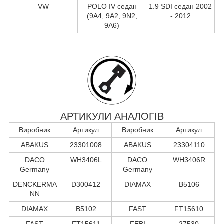
VW
POLO IV седан
1.9 SDI седан 2002
(9A4, 9A2, 9N2,
- 2012
9A6)
АРТИКУЛИ АНАЛОГІВ
Виробник
Артикул
Виробник
Артикул
ABAKUS
23301008
ABAKUS
23304110
DACO
WH3406L
DACO
WH3406R
Germany
Germany
DENCKERMA
D300412
DIAMAX
B5106
NN
DIAMAX
B5102
FAST
FT15610
FAST
FT15611
FEBI
27530