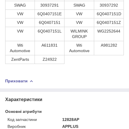
SWAG
30937291
SWAG
30937292
VW
6Q0407151E
VW
6Q0407151D
VW
6Q0407151
VW
6Q0407151Z
VW
6Q0407151L
WILMINK
WG2252644
GROUP
Wti
A611831
Wti
A981282
Automotive
Automotive
ZentParts
Z24922
Приховати
Характеристики
Основні атрибути
Код запчастини
12828AP
Виробник
APPLUS