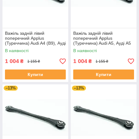
Важіль задній лівий
Важіль задній лівий
поперечний Applus
поперечний Applus
(Туреччина) Audi A4 (B9), Ауді
(Туреччина) Audi A5, Ауді А5
А4 (Б9) 15- #28179AP
16- #28179AP UAAANUR4
В наявності
В наявності
UAWXKFP4
1 004
1 004
₴
₴
1 155 ₴
1 155 ₴
Купити
Купити
–13%
–13%