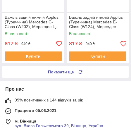
Важіль задній нижній Applus
Важіль задній нижній Applus
(Туреччина) Mercedes C-
(Туреччина) Mercedes E-
Class (W202), Мерседес Ц-
Class (W124), Мерседес
Клас 93-00 #11978AP
(В124) 93-96 #11978AP
В наявності
В наявності
UAUQLZN4
UAJPHBL4
817
817
₴
₴
940 ₴
940 ₴
Купити
Купити
Показати ще
Про нас
99% позитивних з 144 відгуків за рік
Працює з 05.06.2021
м. Вінниця
вул. Якова Гальчевського 39, Вінниця, Україна