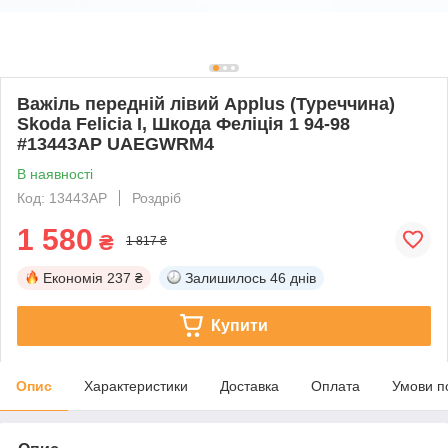
Важіль передній лівий Applus (Туреччина)
Skoda Felicia I, Шкода Феліція 1 94-98
#13443AP UAEGWRM4
В наявності
Код: 13443AP
Роздріб
1 580
₴
1 817 ₴
Економія
237 ₴
Залишилось
46 днів
Купити
Опис
Характеристики
Доставка
Оплата
Умови п