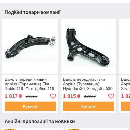
Подібні товари компанії
Важіль передній лівий
Важіль передній лівий
Важі
Applus (Туреччина) Fiat
Applus (Туреччина)
Appl
Doblo 119, Фіат Добло 119
Hyundai i30, Хюндай ай30
Stra
01- #16570AP UAFILEC4
11- #21849AP UAEFBBE4
#12
1 817
1 815
1 8
₴
₴
2 090 ₴
2 087 ₴
Купити
Купити
Акційні пропозиції та новинки