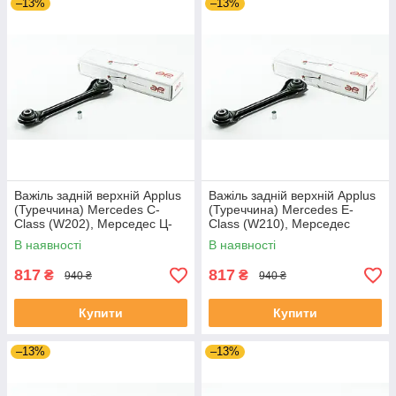
–13%
–13%
Важіль задній верхній Applus
Важіль задній верхній Applus
(Туреччина) Mercedes C-
(Туреччина) Mercedes E-
Class (W202), Мерседес Ц-
Class (W210), Мерседес
Клас 93-00 #11688AP
(В210) 95-03 #11688AP
В наявності
В наявності
UADCPEF4
UAPLUDF4
817
817
₴
₴
940 ₴
940 ₴
Купити
Купити
–13%
–13%