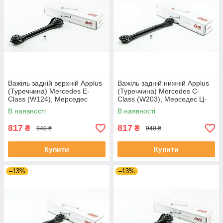
Важіль задній верхній Applus
Важіль задній нижній Applus
(Туреччина) Mercedes E-
(Туреччина) Mercedes C-
Class (W124), Мерседес
Class (W203), Мерседес Ц-
(В124) 93-96 #11688AP
Клас В203 00-07#11978AP
В наявності
В наявності
UARQFFI4
UAWGPLI4
817
817
₴
₴
940 ₴
940 ₴
Купити
Купити
–13%
–13%