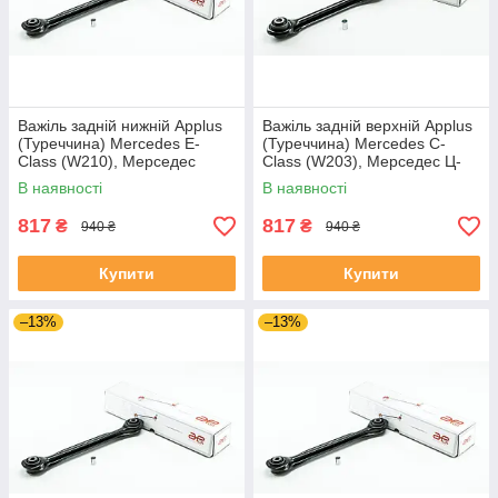
Важіль задній нижній Applus
Важіль задній верхній Applus
(Туреччина) Mercedes E-
(Туреччина) Mercedes C-
Class (W210), Мерседес
Class (W203), Мерседес Ц-
(В210) 95-03 #11978AP
Клас В203 00-07#11688AP
В наявності
В наявності
UAYOQWY4
UARFBXP4
817
817
₴
₴
940 ₴
940 ₴
Купити
Купити
–13%
–13%