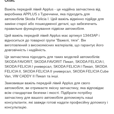
Опис
Важіль передній лівий Applus - це надійна запчастина від
виробника APPLUS з Туреччини, яка підходить для
автомобілів Skoda Felicia I. Цей важіль відмінно підійде для
заміни старої або пошкодженої деталі, що забезпечить
правильне функціонування підвіски автомобіля.
Цей важіль передній лівий Applus має артикул 13443AP і
відноситься до товарної групи "Важелі, тяги". Він
виготовлений з високоякісних матеріалів, що гарантує його
довговічність і надійність.
Ця запчастина підходить для таких моделей автомобілів:
SKODA FAVORIT, SKODA FAVORIT Пикап, SKODA FELICIA I,
SKODA FELICIA I универсал, SKODA FELICIA I Пикап, SKODA
FELICIA II, SKODA FELICIA II универсал, SKODA FELICIA Cube
Van, VW CADDY II Пикап та інші.
Замовивши важіль передній лівий Applus для свого
автомобіля, ви отримаєте якісну запчастину, яка відповідає
всім стандартам безпеки і якості. Підібрати потрібну
запчастину для вашого автомобіля допоможуть наші
консультанти, які завжди готові надати професійну допомогу і
консультацію.