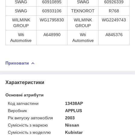
SWAG
60910895
SWAG
60926339
SWAG
60933106
TEKNOROT
R768
WILMINK
WG1795830
WILMINK
WG2249743
GROUP
GROUP
Wti
A648990
Wti
A845376
Automotive
Automotive
Приховати
Характеристики
Основні атрибути
Код запчастини
13438AP
Виробник
APPLUS
Рік випуску автомобіля
2003
Сумісність з маркою
Nissan
Сумісність з моделлю
Kubistar