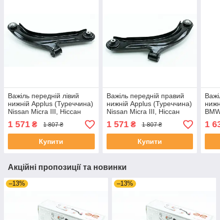
Важіль передній лівий
Важіль передній правий
Важі
нижній Applus (Туреччина)
нижній Applus (Туреччина)
нижн
Nissan Micra III, Ніссан
Nissan Micra III, Ніссан
BMW 
Мікра 3 03-10 #14600AP
Мікра 3 03-10 #14599AP
5 (Е
1 571
1 571
1 6
₴
₴
1 807 ₴
1 807 ₴
UANBNUO4
UALUFHK4
UAK
Купити
Купити
Акційні пропозиції та новинки
–13%
–13%