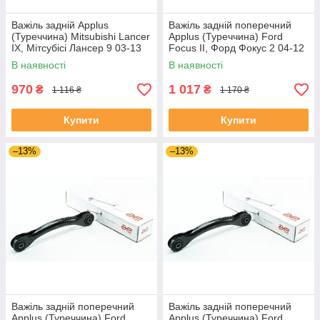
Важіль задній Applus
Важіль задній поперечний
(Туреччина) Mitsubishi Lancer
Applus (Туреччина) Ford
IX, Мітсубісі Лансер 9 03-13
Focus II, Форд Фокус 2 04-12
#25027AP UAYTLLT4
#26558AP UAITUIA4
В наявності
В наявності
970
1 017
₴
₴
1 116 ₴
1 170 ₴
Купити
Купити
–13%
–13%
Важіль задній поперечний
Важіль задній поперечний
Applus (Туреччина) Ford
Applus (Туреччина) Ford