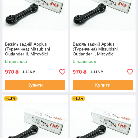
Важіль задній Applus
Важіль задній Applus
(Туреччина) Mitsubishi
(Туреччина) Mitsubishi
Outlander II, Мітсубісі
Outlander I, Мітсубісі
Аутландер 2 06-12 #25027AP
Аутландер 1 01-07 #25027AP
В наявності
В наявності
UACOTZZ4
UAGNNPM4
970
970
₴
₴
1 116 ₴
1 116 ₴
Купити
Купити
–13%
–13%