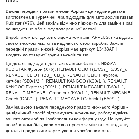
Опис
Важіль передній правий нижній Applus - це надійна деталь,
виготовлена в Туреччині, яка підходить для автомобілів Nissan
Kubistar (X76). Цей важіль відмінно підходить для заміни в разі
пошкодження або зносу попередньої деталі.
Виробником цієї деталі є відома компанія APPLUS, яка відома
своєю високою якістю та надійністю своїх виробів. Важіль
передній правий нижній Applus має артикул 13438AP і
входить до товарної групи важелів та тяг.
Ця деталь підходить для таких автомобілів, як NISSAN
KUBISTAR Фургон (X76), RENAULT CLIO I (B/C57_, 5/357_),
RENAULT CLIO II (BB_, CB_), RENAULT CLIO II Фургон/
хетчбек (SB0/1/2_), RENAULT KANGOO (KC0/1_), RENAULT
KANGOO Express (FC0/1_), RENAULT MEGANE I (BA0/1_),
RENAULT MEGANE I Grandtour (KA0/1_), RENAULT MEGANE I
Coach (DA0/1_), RENAULT MEGANE I Cabriolet (EA0/1_).
Заміна цього важеля переднього правого нижнього Applus -
це відмінний спосіб підтримувати ефективну роботу підвіски
вашого автомобіля і забезпечити комфортну їзду. Не купуйте
новий автомобіль, коли можна просто замінити пошкоджену
деталь і продовжити користування улюбленим авто.