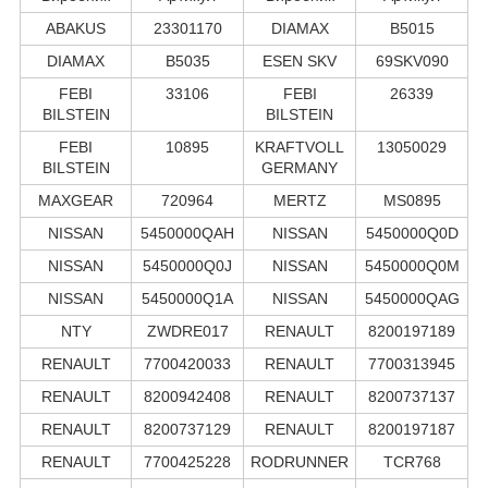
ABAKUS
23301170
DIAMAX
B5015
DIAMAX
B5035
ESEN SKV
69SKV090
FEBI
33106
FEBI
26339
BILSTEIN
BILSTEIN
FEBI
10895
KRAFTVOLL
13050029
BILSTEIN
GERMANY
MAXGEAR
720964
MERTZ
MS0895
NISSAN
5450000QAH
NISSAN
5450000Q0D
NISSAN
5450000Q0J
NISSAN
5450000Q0M
NISSAN
5450000Q1A
NISSAN
5450000QAG
NTY
ZWDRE017
RENAULT
8200197189
RENAULT
7700420033
RENAULT
7700313945
RENAULT
8200942408
RENAULT
8200737137
RENAULT
8200737129
RENAULT
8200197187
RENAULT
7700425228
RODRUNNER
TCR768