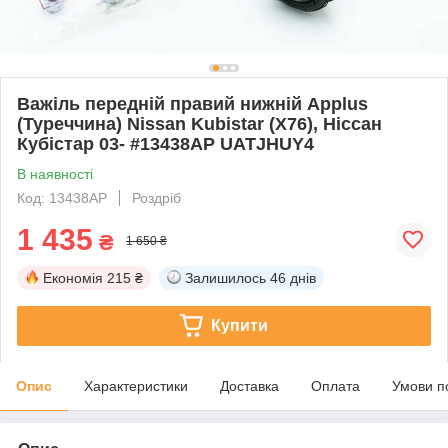
Важіль передній правий нижній Applus
(Туреччина) Nissan Kubistar (X76), Ніссан
Кубістар 03- #13438AP UATJHUY4
В наявності
Код: 13438AP
Роздріб
1 435
₴
1 650 ₴
Економія
215 ₴
Залишилось
46 днів
Купити
Опис
Характеристики
Доставка
Оплата
Умови п