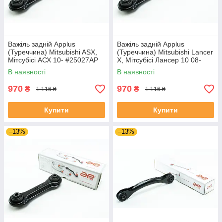
Важіль задній Applus
Важіль задній Applus
(Туреччина) Mitsubishi ASX,
(Туреччина) Mitsubishi Lancer
Мітсубісі АСХ 10- #25027AP
X, Мітсубісі Лансер 10 08-
UALEXAR4
#25027AP UAWROIX4
В наявності
В наявності
970
970
₴
₴
1 116 ₴
1 116 ₴
Купити
Купити
–13%
–13%