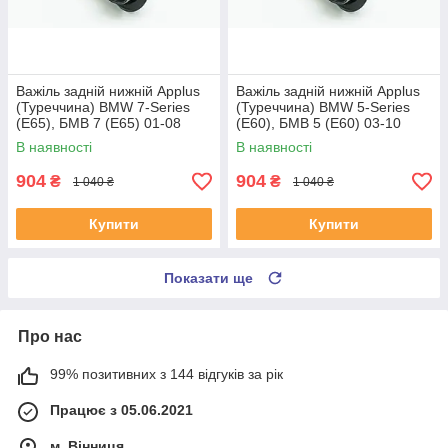
Важіль задній нижній Applus
Важіль задній нижній Applus
(Туреччина) BMW 7-Series
(Туреччина) BMW 5-Series
(E65), БМВ 7 (Е65) 01-08
(E60), БМВ 5 (Е60) 03-10
#13361AP UAKEZPA4
#13361AP UAQXUZP4
В наявності
В наявності
904
904
₴
₴
1 040 ₴
1 040 ₴
Купити
Купити
Показати ще
Про нас
99% позитивних з 144 відгуків за рік
Працює з 05.06.2021
м. Вінниця