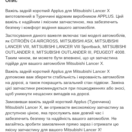
Опис
Важіль задній короткий Applus для Mitsubishi Lancer X
виготовлений в Туреччині відомим виробником APPLUS. Цей
важіль є надійним і якісним запчастиною, яка забезпечить
безпеку і комфорт водіння вашого автомобіля.
Застосування даного важеля включає такі моделі автомобілів,
як CITROËN C4 AIRCROSS, MITSUBISHI ASX, MITSUBISHI
LANCER VIII, MITSUBISHI LANCER VIII Sportback, MITSUBISHI
OUTLANDER II, MITSUBISHI OUTLANDER III, PEUGEOT 4008.
Таким чином, ви можете бути впевнені, що ця запчастина
підійде для вашого автомобіля Mitsubishi Lancer X.
Важіль задній короткий Applus для Mitsubishi Lancer X
допоможе вам зберегти стабільність і керованість автомобіля
на дорозі, а також покращить загальний стан підвіски. Заміна
цієї запчастини рекомендується при пошкодженнях або зносі,
щоб уникнути нещасних випадків на дорозі.
Замовивши важіль задній короткий Applus (Туреччина)
Mitsubishi Lancer X, ви отримаєте високоякісну запчастину за
доступною ціною, яка прослужить вам довгий час і
забезпечить безпеку та надійність вашого автомобіля. Не
вагайтесь зробити замовлення прямо зараз і отримати цю
якісну запчастину для вашого Mitsubishi Lancer X!