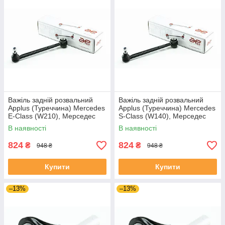
Важіль задній розвальний
Важіль задній розвальний
Applus (Туреччина) Mercedes
Applus (Туреччина) Mercedes
E-Class (W210), Мерседес
S-Class (W140), Мерседес
(В210) 95-03 #11315AP
(В140) 91-98 #11315AP
В наявності
В наявності
UAQQKDD4
UATRSWV4
824
824
₴
₴
948 ₴
948 ₴
Купити
Купити
–13%
–13%