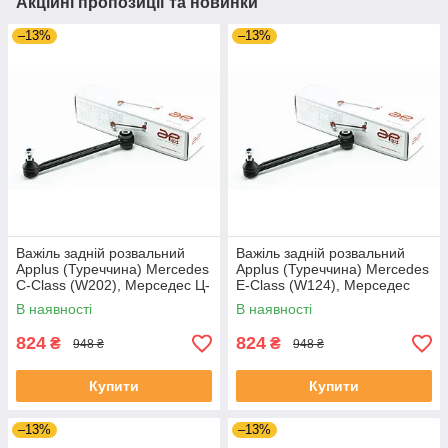
Акційні пропозиції та новинки
–13%
–13%
Важіль задній розвальний
Важіль задній розвальний
Applus (Туреччина) Mercedes
Applus (Туреччина) Mercedes
C-Class (W202), Мерседес Ц-
E-Class (W124), Мерседес
Клас 93-00 #11315AP
(В124) 93-96 #11315AP
В наявності
В наявності
UADOLBK4
UAXVHWF4
824
824
₴
₴
948 ₴
948 ₴
Купити
Купити
–13%
–13%