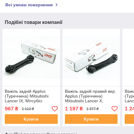
Всі умови повернення
Подібні товари компанії
Важіль задній Applus
Важіль задній правий вер.
Важі
(Туреччина) Mitsubishi
Applus (Туреччина)
(Тур
Lancer IX, Мітсубісі
Mitsubishi Lancer X,
Lanc
Лансер 9 03-13 #25027AP
Мітсубісі Лансер 10 08-
Ланс
967
1 197
1 2
₴
₴
1 112 ₴
1 377 ₴
UAYTLLT4
#13810AP UAMNIEV4
UAJ
Купити
Купити