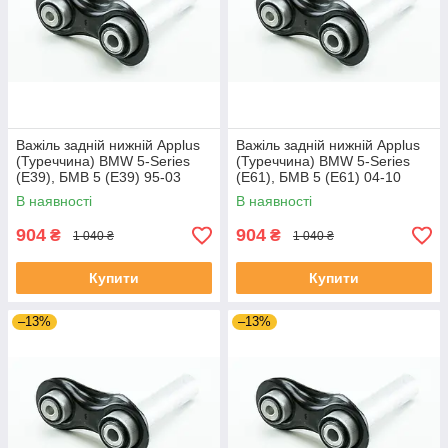
Важіль задній нижній Applus
Важіль задній нижній Applus
(Туреччина) BMW 5-Series
(Туреччина) BMW 5-Series
(E39), БМВ 5 (Е39) 95-03
(E61), БМВ 5 (Е61) 04-10
#13361AP UAXUGQQ4
#13361AP UAMKFXS4
В наявності
В наявності
904
904
₴
₴
1 040 ₴
1 040 ₴
Купити
Купити
–13%
–13%