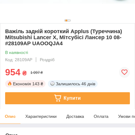
Важіль задній короткий Applus (Туреччина)
Mitsubishi Lancer X, Мітсубісі Лансер 10 08-
#28109AP UAOOQJA4
В наявності
Код: 28109AP
Роздріб
954
₴
1 097 ₴
Економія
143 ₴
Залишилось
46 днів
Купити
Опис
Характеристики
Доставка
Оплата
Умови п