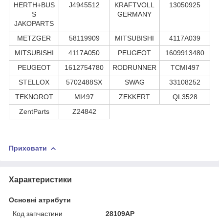
HERTH+BUS
J4945512
KRAFTVOLL
13050925
S
GERMANY
JAKOPARTS
METZGER
58119909
MITSUBISHI
4117A039
MITSUBISHI
4117A050
PEUGEOT
1609913480
PEUGEOT
1612754780
RODRUNNER
TCMI497
STELLOX
5702488SX
SWAG
33108252
TEKNOROT
MI497
ZEKKERT
QL3528
ZentParts
Z24842
Приховати
Характеристики
Основні атрибути
Код запчастини
28109AP