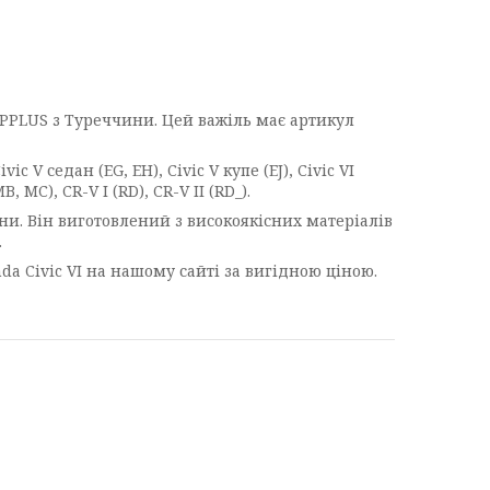
APPLUS з Туреччини. Цей важіль має артикул
V седан (EG, EH), Civic V купе (EJ), Civic VI
B, MC), CR-V I (RD), CR-V II (RD_).
и. Він виготовлений з високоякісних матеріалів
.
a Civic VI на нашому сайті за вигідною ціною.