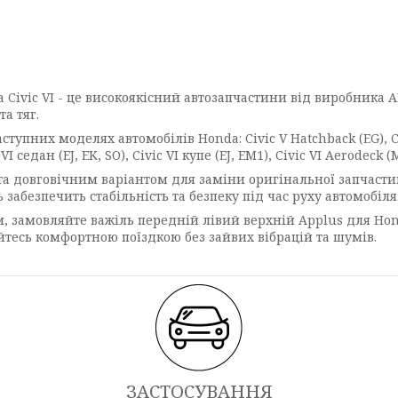
 Civic VI - це високоякісний автозапчастини від виробника 
а тяг.
них моделях автомобілів Honda: Civic V Hatchback (EG), Civic 
VI седан (EJ, EK, SO), Civic VI купе (EJ, EM1), Civic VI Aerodeck (M
а довговічним варіантом для заміни оригінальної запчастин
ь забезпечить стабільність та безпеку під час руху автомобіля
м, замовляйте важіль передній лівий верхній Applus для Hond
уйтесь комфортною поїздкою без зайвих вібрацій та шумів.
ЗАСТОСУВАННЯ