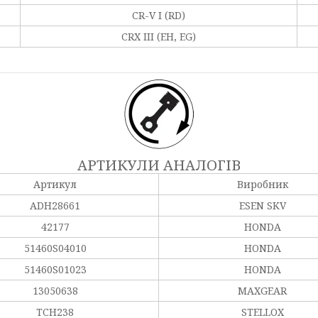
CR-V I (RD)
CRX III (EH, EG)
АРТИКУЛИ АНАЛОГІВ
Артикул
Виробник
ADH28661
ESEN SKV
42177
HONDA
51460S04010
HONDA
51460S01023
HONDA
13050638
MAXGEAR
TCH238
STELLOX