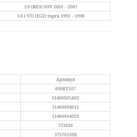
2.0 (RD5) SUV 2001 - 2007
1.6 i VTi (EG2) тарга 1992 - 1998
Артикул
69SKV107
51460S01A02
51460S04013
51460S04023
721826
5737015SX