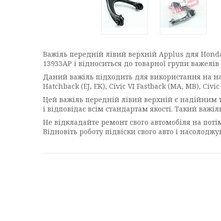
Важіль передній лівий верхній Applus для Honda
13933AP і відноситься до товарної групи важелів т
Даний важіль підходить для використання на наступ
Hatchback (EJ, EK), Civic VI Fastback (MA, MB), Civic 
Цей важіль передній лівий верхній є надійним т
і відповідає всім стандартам якості. Такий важіл
Не відкладайте ремонт свого автомобіля на поті
Відновіть роботу підвіски свого авто і насолодж