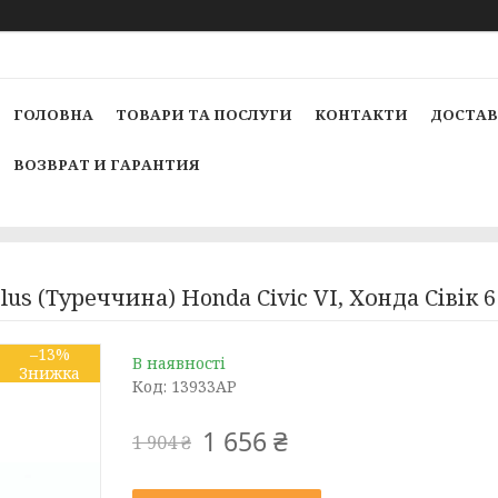
ГОЛОВНА
ТОВАРИ ТА ПОСЛУГИ
КОНТАКТИ
ДОСТАВ
ВОЗВРАТ И ГАРАНТИЯ
us (Туреччина) Honda Civic VI, Хонда Сівік 
–13%
В наявності
Код:
13933AP
1 656 ₴
1 904 ₴