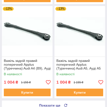
–13%
–13%
Важіль задній правий
Важіль задній правий
поперечний Applus
поперечний Applus
(Туреччина) Audi A4 (B9), Ауді
(Туреччина) Audi A5, Ауді А5
А4 (Б9) 15- #28180AP
16- #28180AP UAUYZXK4
В наявності
В наявності
UAPLJGO4
1 004
1 004
₴
₴
1 155 ₴
1 155 ₴
Купити
Купити
Показати ще