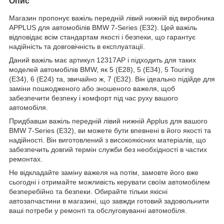
Опис
Магазин пропонує важіль передній лівий нижній від виробника
APPLUS для автомобілів BMW 7-Series (E32). Цей важіль
відповідає всім стандартам якості і безпеки, що гарантує
надійність та довговічність в експлуатації.
Даний важіль має артикул 12317AP і підходить для таких
моделей автомобілів BMW, як 5 (E28), 5 (E34), 5 Touring
(E34), 6 (E24) та, звичайно ж, 7 (E32). Він ідеально підійде для
заміни пошкодженого або зношеного важеля, щоб
забезпечити безпеку і комфорт під час руху вашого
автомобіля.
Придбавши важіль передній лівий нижній Applus для вашого
BMW 7-Series (E32), ви можете бути впевнені в його якості та
надійності. Він виготовлений з високоякісних матеріалів, що
забезпечить довгий термін служби без необхідності в частих
ремонтах.
Не відкладайте заміну важеля на потім, замовте його вже
сьогодні і отримайте можливість керувати своїм автомобілем
безперебійно та безпеки. Обирайте тільки якісні
автозапчастини в магазині, що завжди готовий задовольнити
ваші потреби у ремонті та обслуговуванні автомобіля.