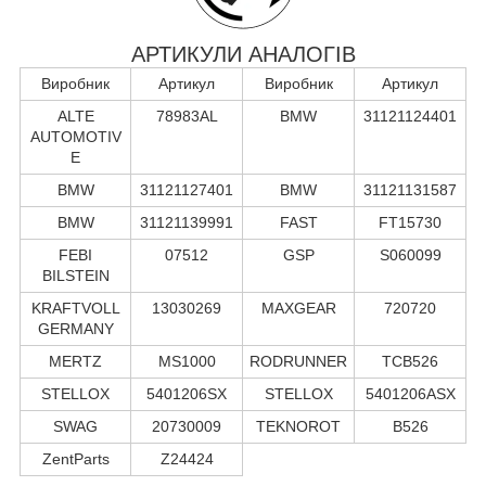
АРТИКУЛИ АНАЛОГІВ
Виробник
Артикул
Виробник
Артикул
ALTE
78983AL
BMW
31121124401
AUTOMOTIV
E
BMW
31121127401
BMW
31121131587
BMW
31121139991
FAST
FT15730
FEBI
07512
GSP
S060099
BILSTEIN
KRAFTVOLL
13030269
MAXGEAR
720720
GERMANY
MERTZ
MS1000
RODRUNNER
TCB526
STELLOX
5401206SX
STELLOX
5401206ASX
SWAG
20730009
TEKNOROT
B526
ZentParts
Z24424