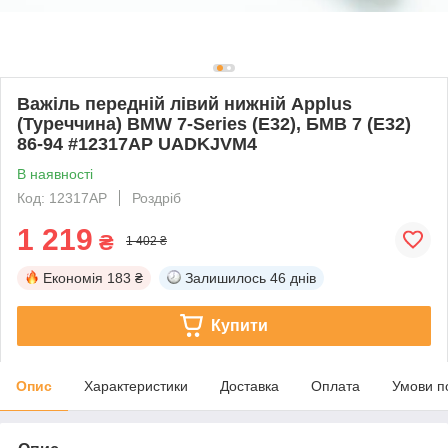
Важіль передній лівий нижній Applus
(Туреччина) BMW 7-Series (E32), БМВ 7 (Е32)
86-94 #12317AP UADKJVM4
В наявності
Код: 12317AP
Роздріб
1 219
₴
1 402 ₴
Економія
183 ₴
Залишилось
46 днів
Купити
Опис
Характеристики
Доставка
Оплата
Умови п