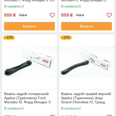
Mondeo I, Форд Мондео 1 93-
Mondeo II, Форд Мондео 2
96 #21905AP UALGRWC4
96-00 #21905AP UADDBQG4
В наявності
В наявності
659
659
₴
₴
758 ₴
758 ₴
Купити
Купити
–13%
–13%
Важіль задній поперечний
Важіль задній правий верхній
Applus (Туреччина) Ford
Applus (Туреччина) Jeep
Mondeo III, Форд Мондео 3
Grand Cherokee IV, Гранд
00-07 #21905AP UANKNTP4
Черокі 4 10- #26651AP
В наявності
В наявності
UAWDAJK4