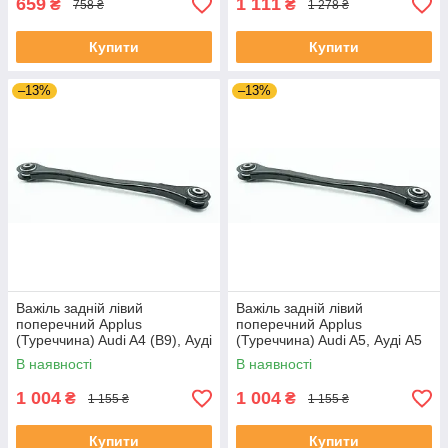
659
1 111
₴
₴
758 ₴
1 278 ₴
Купити
Купити
–13%
–13%
Важіль задній лівий
Важіль задній лівий
поперечний Applus
поперечний Applus
(Туреччина) Audi A4 (B9), Ауді
(Туреччина) Audi A5, Ауді А5
А4 (Б9) 15- #28179AP
16- #28179AP UAAANUR4
В наявності
В наявності
UAWXKFP4
1 004
1 004
₴
₴
1 155 ₴
1 155 ₴
Купити
Купити