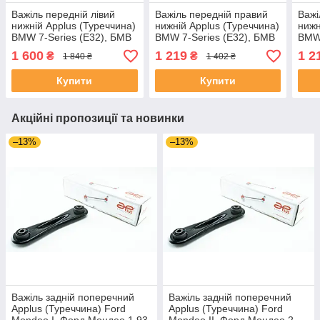
Важіль передній лівий
Важіль передній правий
Важі
нижній Applus (Туреччина)
нижній Applus (Туреччина)
нижн
BMW 7-Series (E32), БМВ
BMW 7-Series (E32), БМВ
BMW 
7 (Е32) 86-94 #12299AP
7 (Е32) 86-94 #12316AP
5 (Е
1 600
1 219
1 2
₴
₴
1 840 ₴
1 402 ₴
UAOMSAD4
UARNUWQ4
UAP
Купити
Купити
Акційні пропозиції та новинки
–13%
–13%
Важіль задній поперечний
Важіль задній поперечний
Applus (Туреччина) Ford
Applus (Туреччина) Ford