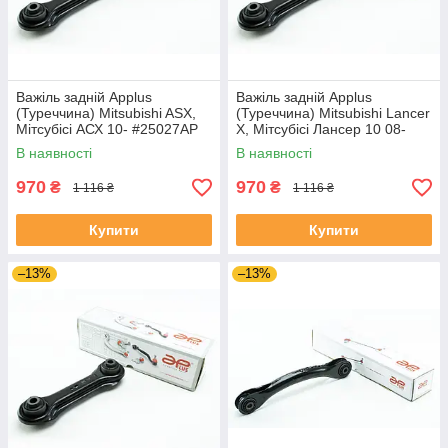
Важіль задній Applus
Важіль задній Applus
(Туреччина) Mitsubishi ASX,
(Туреччина) Mitsubishi Lancer
Мітсубісі АСХ 10- #25027AP
X, Мітсубісі Лансер 10 08-
UALEXAR4
#25027AP UAWROIX4
В наявності
В наявності
970
970
₴
₴
1 116 ₴
1 116 ₴
Купити
Купити
–13%
–13%