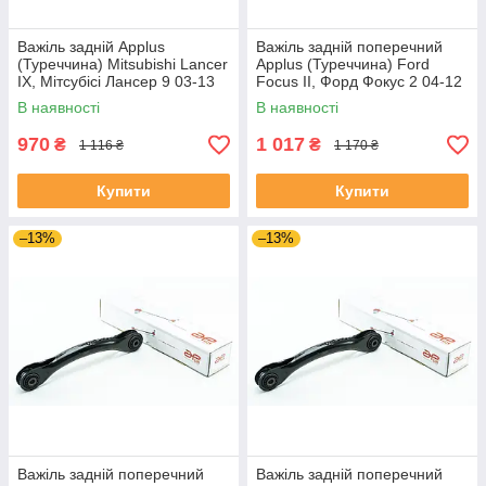
Важіль задній Applus
Важіль задній поперечний
(Туреччина) Mitsubishi Lancer
Applus (Туреччина) Ford
IX, Мітсубісі Лансер 9 03-13
Focus II, Форд Фокус 2 04-12
#25027AP UAYTLLT4
#26558AP UAITUIA4
В наявності
В наявності
970
1 017
₴
₴
1 116 ₴
1 170 ₴
Купити
Купити
–13%
–13%
Важіль задній поперечний
Важіль задній поперечний