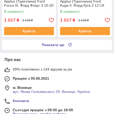
Applus (Туреччина) Ford
Applus (Туреччина) Ford
Focus III, Форд Фокус 3 10-20
Kuga II, Форд Куга 2 12-19
#26558AP UAFHXJZ4
#26558AP UABVFZO4
В наявності
В наявності
1 017
1 017
₴
₴
1 170 ₴
1 170 ₴
Купити
Купити
Показати ще
Про нас
99% позитивних з 144 відгуків за рік
Працює з 05.06.2021
м. Вінниця
вул. Якова Гальчевського 39, Вінниця, Україна
Контакти
Сьогодні працює з 09:00 до 18:00