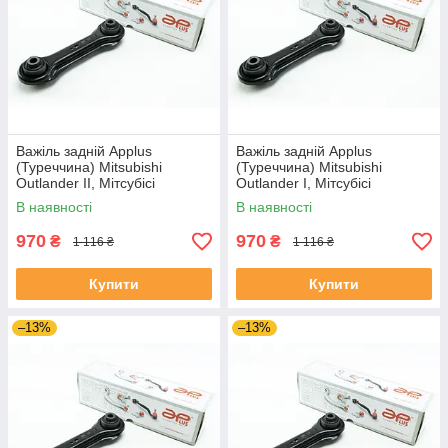
Важіль задній Applus
Важіль задній Applus
(Туреччина) Mitsubishi
(Туреччина) Mitsubishi
Outlander II, Мітсубісі
Outlander I, Мітсубісі
Аутландер 2 06-12 #25027AP
Аутландер 1 01-07 #25027AP
В наявності
В наявності
UACOTZZ4
UAGNNPM4
970
970
₴
₴
1 116 ₴
1 116 ₴
Купити
Купити
–13%
–13%