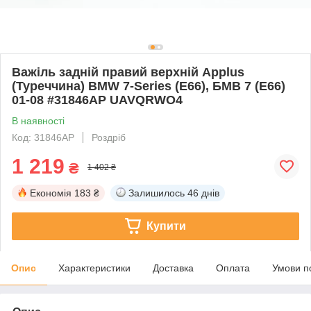
Важіль задній правий верхній Applus
(Туреччина) BMW 7-Series (E66), БМВ 7 (Е66)
01-08 #31846AP UAVQRWO4
В наявності
Код: 31846AP
Роздріб
1 219
₴
1 402 ₴
Економія
183 ₴
Залишилось
46 днів
Купити
Опис
Характеристики
Доставка
Оплата
Умови п