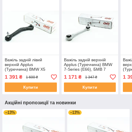
Важіль задній лівий
Важіль задній верхній
Важі
верхній Applus
Applus (Туреччина) BMW
верх
(Туреччина) BMW X5
7-Series (E66), БМВ 7
(Тур
(E53), БМВ Х5 (Е53) 00-06
(Е66) 01-08 #12457AP
(E53
1 391
1 171
1 3
₴
₴
1 600 ₴
1 347 ₴
#13822AP UAGWDCF4
UAJCQVI4
#13
Купити
Купити
Акційні пропозиції та новинки
–13%
–13%