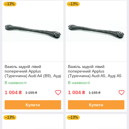
–13%
–13%
Важіль задній лівий
Важіль задній лівий
поперечний Applus
поперечний Applus
(Туреччина) Audi A4 (B9), Ауді
(Туреччина) Audi A5, Ауді А5
А4 (Б9) 15- #28179AP
16- #28179AP UAAANUR4
В наявності
В наявності
UAWXKFP4
1 004
1 004
₴
₴
1 155 ₴
1 155 ₴
Купити
Купити
–13%
–13%