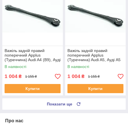
Важіль задній правий
Важіль задній правий
поперечний Applus
поперечний Applus
(Туреччина) Audi A4 (B9), Ауді
(Туреччина) Audi A5, Ауді А5
А4 (Б9) 15- #28180AP
16- #28180AP UAUYZXK4
В наявності
В наявності
UAPLJGO4
1 004
1 004
₴
₴
1 155 ₴
1 155 ₴
Купити
Купити
Показати ще
Про нас