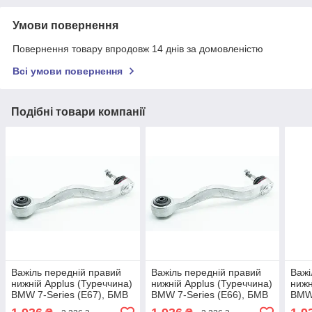
Умови повернення
Повернення товару впродовж 14 днів за домовленістю
Всі умови повернення
Подібні товари компанії
Важіль передній правий
Важіль передній правий
Важі
нижній Applus (Туреччина)
нижній Applus (Туреччина)
нижн
BMW 7-Series (E67), БМВ
BMW 7-Series (E66), БМВ
BMW 
7 (Е67) 01-08 #13094AP
7 (Е66) 01-08 #13094AP
7 (Е