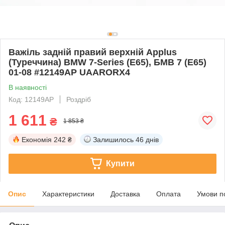
Важіль задній правий верхній Applus
(Туреччина) BMW 7-Series (E65), БМВ 7 (Е65)
01-08 #12149AP UAARORX4
В наявності
Код: 12149AP
Роздріб
1 611
₴
1 853 ₴
Економія
242 ₴
Залишилось
46 днів
Купити
Опис
Характеристики
Доставка
Оплата
Умови п