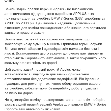
Опис
Важіль задній правий верхній Applus - це високоякісна
автозапчастина від турецького виробника APPLUS, яка
призначена для автомобілів BMW 7-Series (E65) виробництва
з 2001 по 2008 рік. Цей важіль є надійним і довговічним
рішенням для заміни пошкодженого або зношеного верхнього
заднього правого важеля.
Важіль виготовлений з високоякісних матеріалів, що
забезпечує йому відмінну міцність і тривалий термін служби.
Він має точні габарити і відповідає всім вимогам безпеки і
якості. Встановлення цього важеля допоможе вам відновити
стабільність і керованість автомобіля, а також покращити його
загальну ефективність на дорозі.
Цей важіль задній правий верхній Applus легко
встановлюється і підходить для заміни оригінальної
автозапчастини без додаткових модифікацій. Він ідеально
підходить для ремонту і технічного обслуговування вашого
автомобіля, забезпечуючи безперебійну роботу підвіски і
безпеку на дорозі.
Не відкладайте заміну пошкоджених частин на потім - оберіть
важіль задній правий верхній Applus для вашого BMW 7-Series
і зробіть ваш автомобіль як новий!