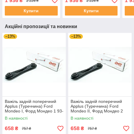
1 936
1 936
1 9
₴
₴
2 226 ₴
2 226 ₴
UAMXPCY4
UAUSBSS4
UAN
Купити
Купити
Акційні пропозиції та новинки
–13%
–13%
Важіль задній поперечний
Важіль задній поперечний
Applus (Туреччина) Ford
Applus (Туреччина) Ford
Mondeo I, Форд Мондео 1 93-
Mondeo II, Форд Мондео 2
96 #21905AP UALGRWC4
96-00 #21905AP UADDBQG4
В наявності
В наявності
658
658
₴
₴
757 ₴
757 ₴