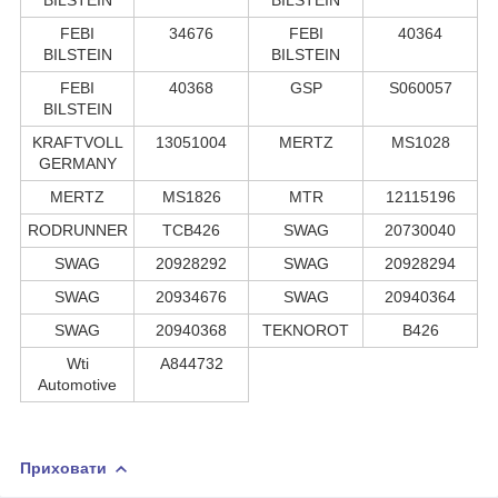
FEBI
34676
FEBI
40364
BILSTEIN
BILSTEIN
FEBI
40368
GSP
S060057
BILSTEIN
KRAFTVOLL
13051004
MERTZ
MS1028
GERMANY
MERTZ
MS1826
MTR
12115196
RODRUNNER
TCB426
SWAG
20730040
SWAG
20928292
SWAG
20928294
SWAG
20934676
SWAG
20940364
SWAG
20940368
TEKNOROT
B426
Wti
A844732
Automotive
Приховати