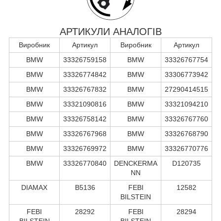
АРТИКУЛИ АНАЛОГІВ
Виробник
Артикул
Виробник
Артикул
BMW
33326759158
BMW
33326767754
BMW
33326774842
BMW
33306773942
BMW
33326767832
BMW
27290414515
BMW
33321090816
BMW
33321094210
BMW
33326758142
BMW
33326767760
BMW
33326767968
BMW
33326768790
BMW
33326769972
BMW
33326770776
BMW
33326770840
DENCKERMA
D120735
NN
DIAMAX
B5136
FEBI
12582
BILSTEIN
FEBI
28292
FEBI
28294
BILSTEIN
BILSTEIN