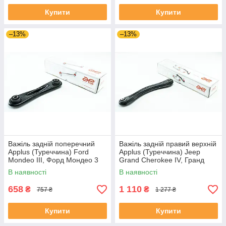
Купити
Купити
–13%
–13%
Важіль задній поперечний
Важіль задній правий верхній
Applus (Туреччина) Ford
Applus (Туреччина) Jeep
Mondeo III, Форд Мондео 3
Grand Cherokee IV, Гранд
00-07 #21905AP UANKNTP4
Черокі 4 10- #26651AP
В наявності
В наявності
UAWDAJK4
658
1 110
₴
₴
757 ₴
1 277 ₴
Купити
Купити