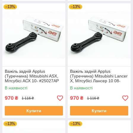
–13%
–13%
Важіль задній Applus
Важіль задній Applus
(Туреччина) Mitsubishi ASX,
(Туреччина) Mitsubishi Lancer
Мітсубісі АСХ 10- #25027AP
X, Мітсубісі Лансер 10 08-
UALEXAR4
#25027AP UAWROIX4
В наявності
В наявності
970
970
₴
₴
1 116 ₴
1 116 ₴
Купити
Купити
–13%
–13%