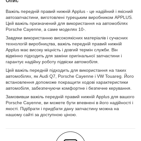
Опис
Важіль передній правий нижній Applus - це надійний і якісний
автозапчастини, виготовлені турецьким виробником APPLUS.
Цей важіль призначений для використання на автомобілях
Porsche Cayenne, а саме моделях 10-.
Завдяки використанню високоякісних матеріалів і сучасних
технологій виробництва, важіль передній правий нижній
Applus має високу міцність і довгий термін служби. Він
відмінно підходить для заміни оригінальної запчастини і
гарантує надійну роботу підвіски автомобіля.
Цей важіль передній підходить для використання на таких
автомобілях, як Audi Q7, Porsche Cayenne і VW Touareg. Його
встановлення допоможе покращити ходові характеристики
автомобіля, забезпечуючи комфортне і безпечне керування.
Замовивши важіль передній правий нижній Applus для вашого
Porsche Cayenne, ви можете бути впевнені в його надійності і
якості. Підібрати і придбати дану запчастину можна на
нашому сайті за доступною ціною.