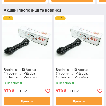
Акційні пропозиції та новинки
–13%
–13%
Важіль задній Applus
Важіль задній Applus
(Туреччина) Mitsubishi
(Туреччина) Mitsubishi
Outlander II, Мітсубісі
Outlander I, Мітсубісі
Аутландер 2 06-12 #25027AP
Аутландер 1 01-07 #25027AP
В наявності
В наявності
UACOTZZ4
UAGNNPM4
970
970
₴
₴
1 116 ₴
1 116 ₴
Купити
Купити