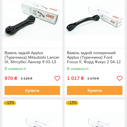
Важіль задній Applus
Важіль задній поперечний
(Туреччина) Mitsubishi Lancer
Applus (Туреччина) Ford
IX, Мітсубісі Лансер 9 03-13
Focus II, Форд Фокус 2 04-12
#25027AP UAYTLLT4
#26558AP UAITUIA4
В наявності
В наявності
970
1 017
₴
₴
1 116 ₴
1 170 ₴
Купити
Купити
–13%
–13%