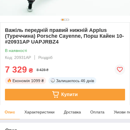
Важіль передній правий нижній Applus
(Туреччина) Porsche Cayenne, Порш Кайен 10-
#20931AP UAPJRBZ4
В наявності
Код: 20931AP
Роздріб
7 329
₴
8 428 ₴
Економія
1099 ₴
Залишилось
46 днів
Купити
Опис
Характеристики
Доставка
Оплата
Умови п