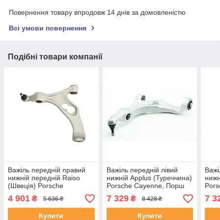
Повернення товару впродовж 14 днів за домовленістю
Всі умови повернення
Подібні товари компанії
Важіль передній правий
Важіль передній лівий
Важі
нижній передній Raiso
нижній Applus (Туреччина)
нижн
(Швеція) Porsche
Porsche Cayenne, Порш
Pors
Cayenne, Порш Кайєн 06-
Кайен 10- #20930AP
Кайе
4 901
7 329
7 3
₴
₴
5 636 ₴
8 428 ₴
#RL-7P0152C UAAFIPN4
UALCNLX4
UAB
Купити
Купити