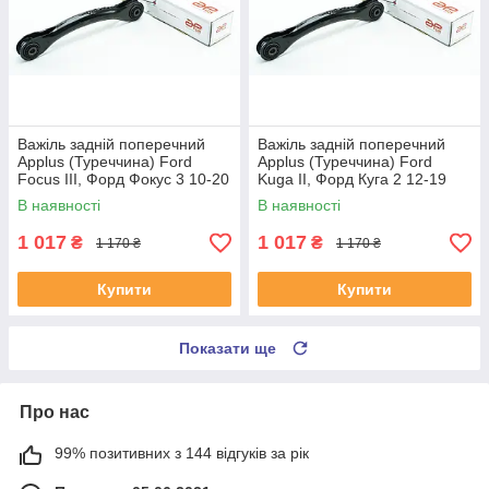
Важіль задній поперечний
Важіль задній поперечний
Applus (Туреччина) Ford
Applus (Туреччина) Ford
Focus III, Форд Фокус 3 10-20
Kuga II, Форд Куга 2 12-19
#26558AP UAFHXJZ4
#26558AP UABVFZO4
В наявності
В наявності
1 017
1 017
₴
₴
1 170 ₴
1 170 ₴
Купити
Купити
Показати ще
Про нас
99% позитивних з 144 відгуків за рік