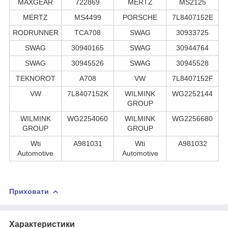
MAXGEAR
722869
MERTZ
MS2125
MERTZ
MS4499
PORSCHE
7L8407152E
RODRUNNER
TCA708
SWAG
30933725
SWAG
30940165
SWAG
30944764
SWAG
30945526
SWAG
30945528
TEKNOROT
A708
VW
7L8407152F
VW
7L8407152K
WILMINK
WG2252144
GROUP
WILMINK
WG2254060
WILMINK
WG2256680
GROUP
GROUP
Wti
A981031
Wti
A981032
Automotive
Automotive
Приховати
Характеристики