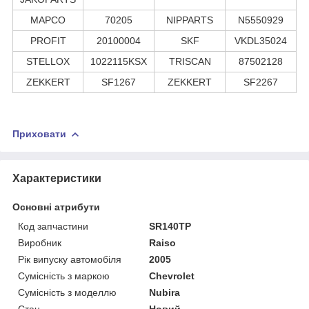
MAPCO
70205
NIPPARTS
N5550929
PROFIT
20100004
SKF
VKDL35024
STELLOX
1022115KSX
TRISCAN
87502128
ZEKKERT
SF1267
ZEKKERT
SF2267
Приховати
Характеристики
Основні атрибути
Код запчастини
SR140TP
Виробник
Raiso
Рік випуску автомобіля
2005
Сумісність з маркою
Chevrolet
Сумісність з моделлю
Nubira
Стан
Новий