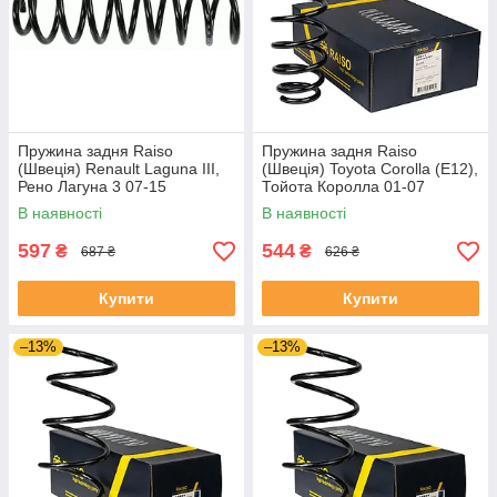
Пружина задня Raiso
Пружина задня Raiso
(Швеція) Renault Laguna III,
(Швеція) Toyota Corolla (E12),
Рено Лагуна 3 07-15
Тойота Королла 01-07
#SR240TP UAPAMMU4
#SR229TP UANGXBV4
В наявності
В наявності
597
544
₴
₴
687 ₴
626 ₴
Купити
Купити
–13%
–13%