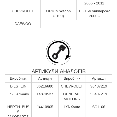
2005 - 2011
CHEVROLET
ORION Wagon
1.6 16V универсал
(J100)
2000 -
DAEWOO
АРТИКУЛИ АНАЛОГІВ
Виробник
Артикул
Виробник
Артикул
BILSTEIN
36216680
CHEVROLET
96407219
CS Germany
14870537
GENERAL
96407219
MOTORS
HERTH+BUS
J4410905
LYNXauto
SC1106
S
JAKOPARTS