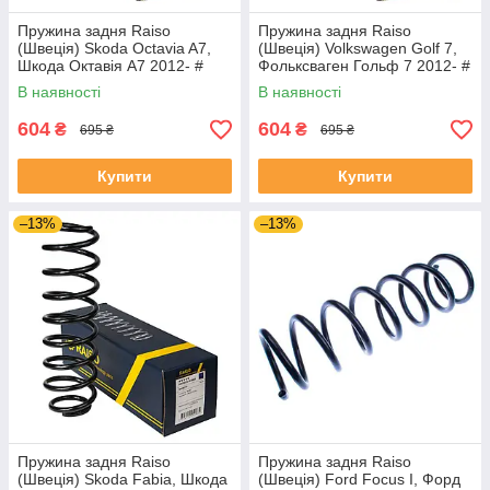
Пружина задня Raiso
Пружина задня Raiso
(Швеція) Skoda Octavia A7,
(Швеція) Volkswagen Golf 7,
Шкода Октавія А7 2012- #
Фольксваген Гольф 7 2012- #
SR092TP UASKXMH4
SR092TP UAURPJK4
В наявності
В наявності
604
604
₴
₴
695 ₴
695 ₴
Купити
Купити
–13%
–13%
Пружина задня Raiso
Пружина задня Raiso
(Швеція) Skoda Fabia, Шкода
(Швеція) Ford Focus I, Форд