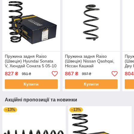
Пружина задня Raiso
Пружина задня Raiso
Пруж
(Швеція) Hyundai Sonata
(Швеція) Nissan Qashqai,
(Шве
V, Хюндай Соната 5 05-10
Ніссан Кашкай
Деу 
#SR215TP UABSZDX4
(305*14.5*140) 07-14
UAO
827
867
804
₴
₴
951 ₴
997 ₴
#SR257TP UAHHOQK4
Купити
Купити
Акційні пропозиції та новинки
–13%
–13%