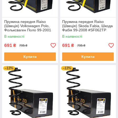
Пружина передня Raiso
Пружина передня Raiso
(Швеція) Volkswagen Polo,
(Швеція) Skoda Fabia, Шкода
Фольксваген Поло 99-2001
Фабія 99-2008 #SF062TP
#SF062TP UAOFNXP4
UAJHRAW4
В наявності
В наявності
691
691
₴
₴
795 ₴
795 ₴
Купити
Купити
–13%
–13%