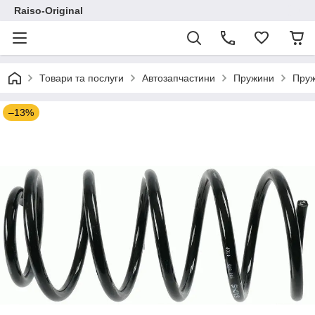
Raiso-Original
Товари та послуги
Автозапчастини
Пружини
Пруж
–13%