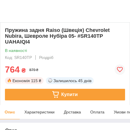
Пружина задня Raiso (Швеція) Chevrolet
Nubira, Шевроле Нубіра 05- #SR140TP
UAHAIQI4
В наявності
Код: SR140TP
Роздріб
764
₴
879 ₴
Економія
115 ₴
Залишилось
45 днів
Купити
Опис
Характеристики
Доставка
Оплата
Умови п