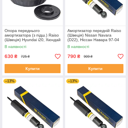
Опора переднього
Амортизатор передній Raiso
амортизатора (з підш.) Raiso
(Швеція) Nissan Navara
(Швеція) Hyundai i20, Хюндай
(D22), Ніссан Навара 97-04
ай20 08- #RC05818
#RS230465 UAUHAIT4
В наявності
В наявності
UAQEDZI4
630
790
₴
₴
725 ₴
909 ₴
Купити
Купити
–13%
–13%