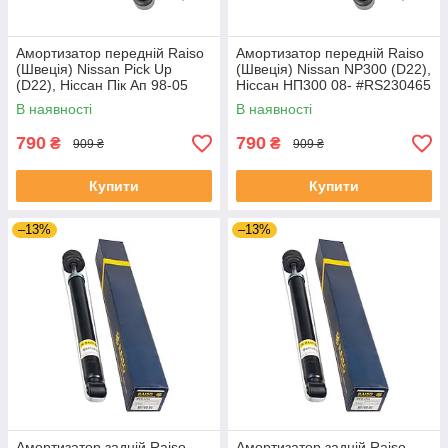
Амортизатор передній Raiso
Амортизатор передній Raiso
(Швеція) Nissan Pick Up
(Швеція) Nissan NP300 (D22),
(D22), Ніссан Пік Ап 98-05
Ніссан НП300 08- #RS230465
#RS230465 UAUJIRY4
UAMTDVY4
В наявності
В наявності
790
790
₴
₴
909 ₴
909 ₴
Купити
Купити
–13%
–13%
Амортизатор задній Raiso
Амортизатор задній Raiso