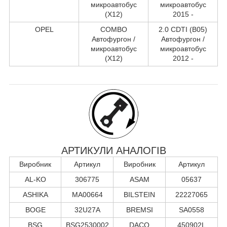
микроавтобус
микроавтобус
(X12)
2015 -
OPEL
COMBO
2.0 CDTI (B05)
Автофургон /
Автофургон /
микроавтобус
микроавтобус
(X12)
2012 -
АРТИКУЛИ АНАЛОГІВ
Виробник
Артикул
Виробник
Артикул
AL-KO
306775
ASAM
05637
ASHIKA
MA00664
BILSTEIN
22227065
BOGE
32U27A
BREMSI
SA0558
BSG
BSG2530002
DACO
450902L