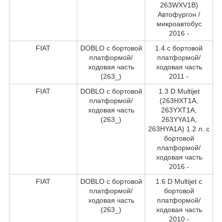
263WXV1B)
Автофургон /
микроавтобус
2016 -
FIAT
DOBLO c бортовой
1.4 c бортовой
платформой/
платформой/
ходовая часть
ходовая часть
(263_)
2011 -
FIAT
DOBLO c бортовой
1.3 D Multijet
платформой/
(263HXT1A,
ходовая часть
263YXT1A,
(263_)
263YYA1A,
263HYA1A) 1.2 л. c
бортовой
платформой/
ходовая часть
2016 -
FIAT
DOBLO c бортовой
1.6 D Multijet c
платформой/
бортовой
ходовая часть
платформой/
(263_)
ходовая часть
2010 -