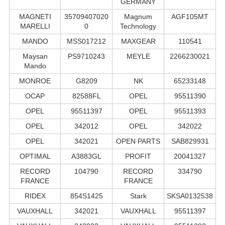
GERMANY
MAGNETI
35709407020
Magnum
AGF105MT
MARELLI
0
Technology
MANDO
MSS017212
MAXGEAR
110541
Maysan
PS9710243
MEYLE
2266230021
Mando
MONROE
G8209
NK
65233148
OCAP
82588FL
OPEL
95511390
OPEL
95511397
OPEL
95511393
OPEL
342012
OPEL
342022
OPEL
342021
OPEN PARTS
SAB829931
OPTIMAL
A3883GL
PROFIT
20041327
RECORD
104790
RECORD
334790
FRANCE
FRANCE
RIDEX
854S1425
Stark
SKSA0132538
VAUXHALL
342021
VAUXHALL
95511397