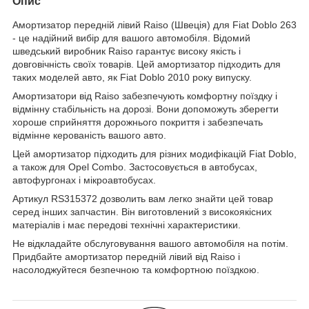
Опис
Амортизатор передній лівий Raiso (Швеція) для Fiat Doblo 263
- це надійний вибір для вашого автомобіля. Відомий
шведський виробник Raiso гарантує високу якість і
довговічність своїх товарів. Цей амортизатор підходить для
таких моделей авто, як Fiat Doblo 2010 року випуску.
Амортизатори від Raiso забезпечують комфортну поїздку і
відмінну стабільність на дорозі. Вони допоможуть зберегти
хороше сприйняття дорожнього покриття і забезпечать
відмінне керованість вашого авто.
Цей амортизатор підходить для різних модифікацій Fiat Doblo,
а також для Opel Combo. Застосовується в автобусах,
автофургонах і мікроавтобусах.
Артикул RS315372 дозволить вам легко знайти цей товар
серед інших запчастин. Він виготовлений з високоякісних
матеріалів і має передові технічні характеристики.
Не відкладайте обслуговування вашого автомобіля на потім.
Придбайте амортизатор передній лівий від Raiso і
насолоджуйтеся безпечною та комфортною поїздкою.