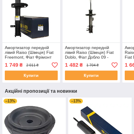
Амортизатор передній
Амортизатор передній
Амор
лівий Raiso (Швеція) Fiat
лівий Raiso (Швеція) Fiat
Rais
Freemont, Фіат Фрімонт
Doblo, Фіат Добло 09 -
Fiat
11- #RS315641 UAIZYWP4
#ST372315 UARYOAI4
UAS
1 749
1 482
1 6
₴
₴
2 011 ₴
1 704 ₴
Купити
Купити
Акційні пропозиції та новинки
–13%
–13%