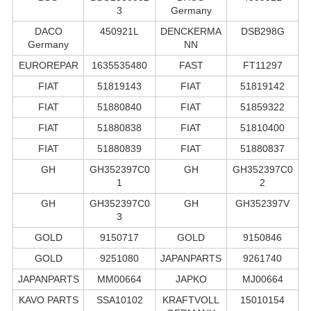
3
Germany
DACO
450921L
DENCKERMA
DSB298G
Germany
NN
EUROREPAR
1635535480
FAST
FT11297
FIAT
51819143
FIAT
51819142
FIAT
51880840
FIAT
51859322
FIAT
51880838
FIAT
51810400
FIAT
51880839
FIAT
51880837
GH
GH352397C0
GH
GH352397C0
1
2
GH
GH352397C0
GH
GH352397V
3
GOLD
9150717
GOLD
9150846
GOLD
9251080
JAPANPARTS
9261740
JAPANPARTS
MM00664
JAPKO
MJ00664
KAVO PARTS
SSA10102
KRAFTVOLL
15010154