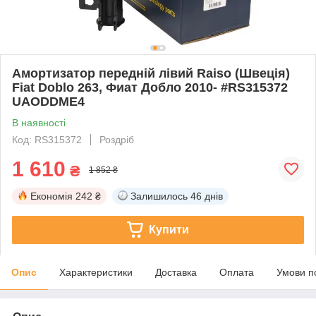
Амортизатор передній лівий Raiso (Швеція)
Fiat Doblo 263, Фиат Добло 2010- #RS315372
UAODDME4
В наявності
Код: RS315372
Роздріб
1 610
₴
1 852 ₴
Економія
242 ₴
Залишилось
46 днів
Купити
Опис
Характеристики
Доставка
Оплата
Умови п