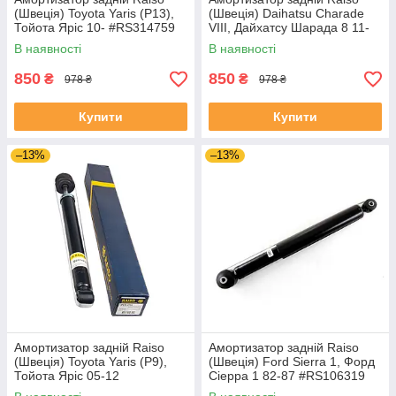
(Швеція) Toyota Yaris (P13),
(Швеція) Daihatsu Charade
Тойота Яріс 10- #RS314759
VIII, Дайхатсу Шарада 8 11-
UANWOQS4
#RS314759 UAAAAFU4
В наявності
В наявності
850
850
₴
₴
978 ₴
978 ₴
Купити
Купити
–13%
–13%
Амортизатор задній Raiso
Амортизатор задній Raiso
(Швеція) Toyota Yaris (P9),
(Швеція) Ford Sierra 1, Форд
Тойота Яріс 05-12
Сіерра 1 82-87 #RS106319
#RS314759 UANWOQS4
UAHRBGR4