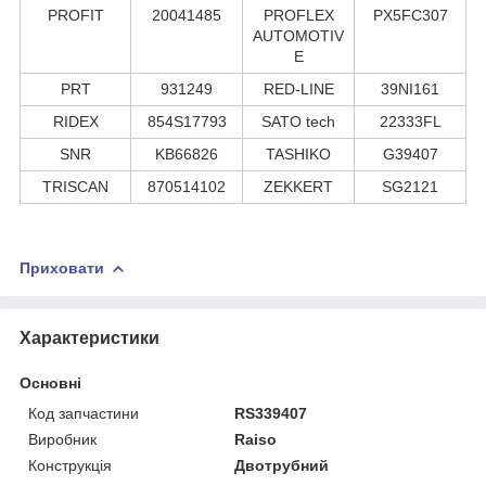
PROFIT
20041485
PROFLEX
PX5FC307
AUTOMOTIV
E
PRT
931249
RED-LINE
39NI161
RIDEX
854S17793
SATO tech
22333FL
SNR
KB66826
TASHIKO
G39407
TRISCAN
870514102
ZEKKERT
SG2121
Приховати
Характеристики
Основні
Код запчастини
RS339407
Виробник
Raiso
Конструкція
Двотрубний