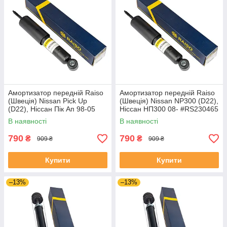
Амортизатор передній Raiso
Амортизатор передній Raiso
(Швеція) Nissan Pick Up
(Швеція) Nissan NP300 (D22),
(D22), Ніссан Пік Ап 98-05
Ніссан НП300 08- #RS230465
#RS230465 UAUJIRY4
UAMTDVY4
В наявності
В наявності
790
790
₴
₴
909 ₴
909 ₴
Купити
Купити
–13%
–13%