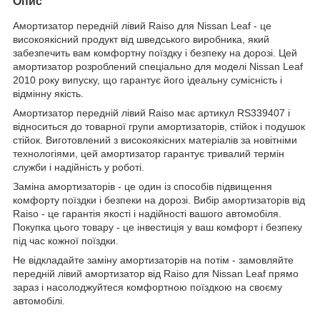
Опис
Амортизатор передній лівий Raiso для Nissan Leaf - це
високоякісний продукт від шведського виробника, який
забезпечить вам комфортну поїздку і безпеку на дорозі. Цей
амортизатор розроблений спеціально для моделі Nissan Leaf
2010 року випуску, що гарантує його ідеальну сумісність і
відмінну якість.
Амортизатор передній лівий Raiso має артикул RS339407 і
відноситься до товарної групи амортизаторів, стійок і подушок
стійок. Виготовлений з високоякісних матеріалів за новітніми
технологіями, цей амортизатор гарантує тривалий термін
служби і надійність у роботі.
Заміна амортизаторів - це один із способів підвищення
комфорту поїздки і безпеки на дорозі. Вибір амортизаторів від
Raiso - це гарантія якості і надійності вашого автомобіля.
Покупка цього товару - це інвестиція у ваш комфорт і безпеку
під час кожної поїздки.
Не відкладайте заміну амортизаторів на потім - замовляйте
передній лівий амортизатор від Raiso для Nissan Leaf прямо
зараз і насолоджуйтеся комфортною поїздкою на своєму
автомобілі.