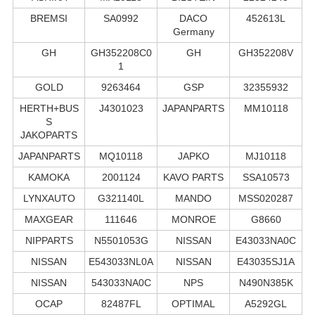
BREMSI
SA0992
DACO
452613L
Germany
GH
GH352208C0
GH
GH352208V
1
GOLD
9263464
GSP
32355932
HERTH+BUS
J4301023
JAPANPARTS
MM10118
S
JAKOPARTS
JAPANPARTS
MQ10118
JAPKO
MJ10118
KAMOKA
2001124
KAVO PARTS
SSA10573
LYNXAUTO
G321140L
MANDO
MSS020287
MAXGEAR
111646
MONROE
G8660
NIPPARTS
N5501053G
NISSAN
E43033NA0C
NISSAN
E543033NL0A
NISSAN
E43035SJ1A
NISSAN
543033NA0C
NPS
N490N385K
OCAP
82487FL
OPTIMAL
A5292GL