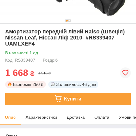
Амортизатор передній лівий Raiso (Швеція)
Nissan Leaf, Ніссан Ліф 2010- #RS339407
UAMLXEF4
В наявності 1 од.
Код: RS339407
Роздріб
1 668
₴
1 918 ₴
Економія
250 ₴
Залишилось
46 днів
Купити
Опис
Характеристики
Доставка
Оплата
Умови п