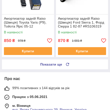
Амортизатор задній Raiso
Амортизатор задній Raiso
(Швеція) Toyota Yaris (P9),
(Швеція) Ford Sierra 1, Форд
Тойота Яріс 05-12
Сіерра 1 82-87 #RS106319
#RS314759 UANWOQS4
UAHRBGR4
В наявності
В наявності
850
870
₴
₴
978 ₴
1 001 ₴
Купити
Купити
Показати ще
Про нас
99% позитивних з 144 відгуків за рік
Працює з 05.06.2021
м. Вінниця
вул. Якова Гальчевського 39, Вінниця, Україна