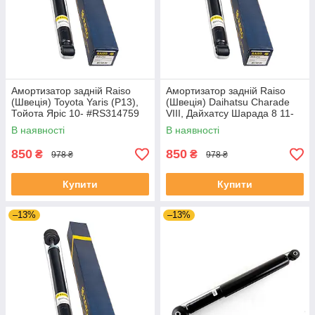
Амортизатор задній Raiso
Амортизатор задній Raiso
(Швеція) Toyota Yaris (P13),
(Швеція) Daihatsu Charade
Тойота Яріс 10- #RS314759
VIII, Дайхатсу Шарада 8 11-
UANWOQS4
#RS314759 UAAAAFU4
В наявності
В наявності
850
850
₴
₴
978 ₴
978 ₴
Купити
Купити
–13%
–13%