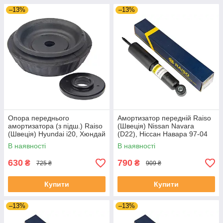
–13%
–13%
Опора переднього
Амортизатор передній Raiso
амортизатора (з підш.) Raiso
(Швеція) Nissan Navara
(Швеція) Hyundai i20, Хюндай
(D22), Ніссан Навара 97-04
ай20 08- #RC05818
#RS230465 UAUHAIT4
В наявності
В наявності
UAQEDZI4
630
790
₴
₴
725 ₴
909 ₴
Купити
Купити
–13%
–13%