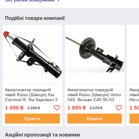
Подібні товари компанії
Амортизатор передній
Амортизатор передній
Амор
лівий Raiso (Швеція) Kia
лівий Raiso (Швеція) Volvo
ліви
Carnival III, Кіа Карнівал 3
S40, Вольво С40 95-03
Нісс
06-14 #RS313520
#RS310839 UAIDTOL4
UAR
1 896
1 895
1 6
₴
₴
2 180 ₴
2 179 ₴
UASURIS4
Купити
Купити
Акційні пропозиції та новинки