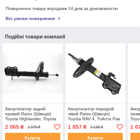
Повернення товару впродовж 14 днів за домовленістю
Всі умови повернення
Подібні товари компанії
Амортизатор задній
Амортизатор передній
Амор
правий Raiso (Швеція)
лівий Raiso (Швеція)
прав
Toyota Highlander, Toyota
Toyota RAV 4, Тойота Рав
Toyo
Хайлендер 07-14
4 12-18 #RS316985
4 2 
2 065
1 857
1 6
₴
₴
2 375 ₴
2 136 ₴
#RS339234 UAXDUNS4
UANGIXW4
UAJA
Купити
Купити