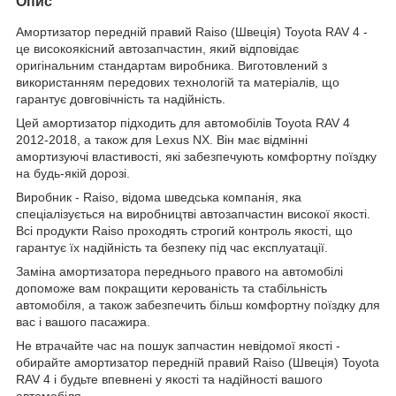
Опис
Амортизатор передній правий Raiso (Швеція) Toyota RAV 4 -
це високоякісний автозапчастин, який відповідає
оригінальним стандартам виробника. Виготовлений з
використанням передових технологій та матеріалів, що
гарантує довговічність та надійність.
Цей амортизатор підходить для автомобілів Toyota RAV 4
2012-2018, а також для Lexus NX. Він має відмінні
амортизуючі властивості, які забезпечують комфортну поїздку
на будь-якій дорозі.
Виробник - Raiso, відома шведська компанія, яка
спеціалізується на виробництві автозапчастин високої якості.
Всі продукти Raiso проходять строгий контроль якості, що
гарантує їх надійність та безпеку під час експлуатації.
Заміна амортизатора переднього правого на автомобілі
допоможе вам покращити керованість та стабільність
автомобіля, а також забезпечить більш комфортну поїздку для
вас і вашого пасажира.
Не втрачайте час на пошук запчастин невідомої якості -
обирайте амортизатор передній правий Raiso (Швеція) Toyota
RAV 4 і будьте впевнені у якості та надійності вашого
автомобіля.