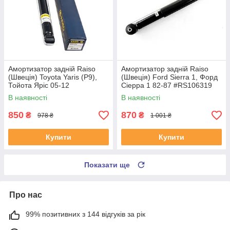
Амортизатор задній Raiso
Амортизатор задній Raiso
(Швеція) Toyota Yaris (P9),
(Швеція) Ford Sierra 1, Форд
Тойота Яріс 05-12
Сіерра 1 82-87 #RS106319
#RS314759 UANWOQS4
UAHRBGR4
В наявності
В наявності
850
870
₴
₴
978 ₴
1 001 ₴
Купити
Купити
Показати ще
Про нас
99% позитивних з 144 відгуків за рік