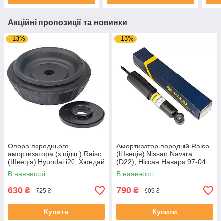
Акційні пропозиції та новинки
–13%
–13%
Опора переднього
Амортизатор передній Raiso
амортизатора (з підш.) Raiso
(Швеція) Nissan Navara
(Швеція) Hyundai i20, Хюндай
(D22), Ніссан Навара 97-04
ай20 08- #RC05818
#RS230465 UAUHAIT4
В наявності
В наявності
UAQEDZI4
630
790
₴
₴
725 ₴
909 ₴
Купити
Купити