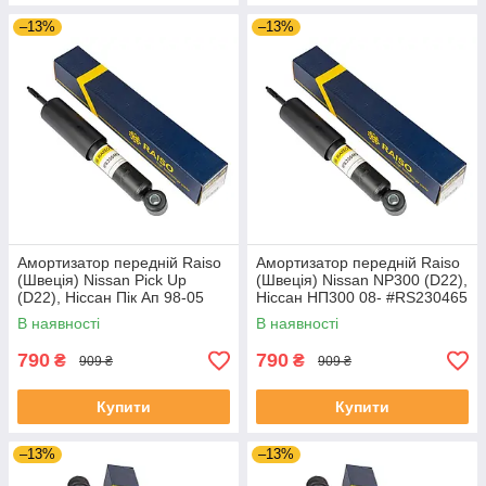
–13%
–13%
Амортизатор передній Raiso
Амортизатор передній Raiso
(Швеція) Nissan Pick Up
(Швеція) Nissan NP300 (D22),
(D22), Ніссан Пік Ап 98-05
Ніссан НП300 08- #RS230465
#RS230465 UAUJIRY4
UAMTDVY4
В наявності
В наявності
790
790
₴
₴
909 ₴
909 ₴
Купити
Купити
–13%
–13%