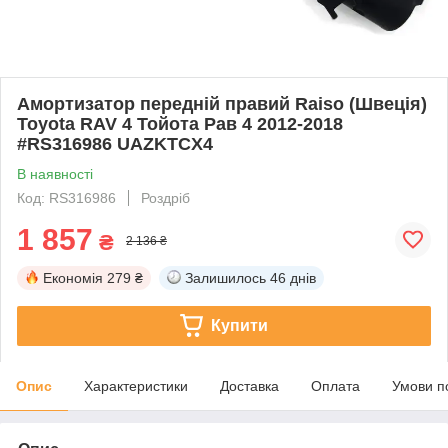
Амортизатор передній правий Raiso (Швеція)
Toyota RAV 4 Тойота Рав 4 2012-2018
#RS316986 UAZKTCX4
В наявності
Код: RS316986
Роздріб
1 857
₴
2 136 ₴
Економія
279 ₴
Залишилось
46 днів
Купити
Опис
Характеристики
Доставка
Оплата
Умови п