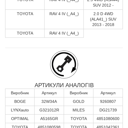
SUV 2012 -
TOYOTA
RAV 4 IV (_A4_)
2.0 D 4WD
(ALA41_) SUV
2013 - 2018
TOYOTA
RAV 4 IV (_A4_)
АРТИКУЛИ АНАЛОГІВ
Виробник
Артикул
Виробник
Артикул
BOGE
32W34A
GOLD
9260807
LYNXauto
G321012R
MILES
DG21739
OPTIMAL
A5165GR
TOYOTA
4851080600
TOYOTA
4851080598
TOYOTA
4851042361