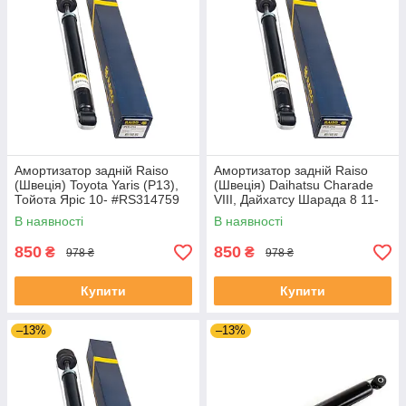
Амортизатор задній Raiso
Амортизатор задній Raiso
(Швеція) Toyota Yaris (P13),
(Швеція) Daihatsu Charade
Тойота Яріс 10- #RS314759
VIII, Дайхатсу Шарада 8 11-
UANWOQS4
#RS314759 UAAAAFU4
В наявності
В наявності
850
850
₴
₴
978 ₴
978 ₴
Купити
Купити
–13%
–13%