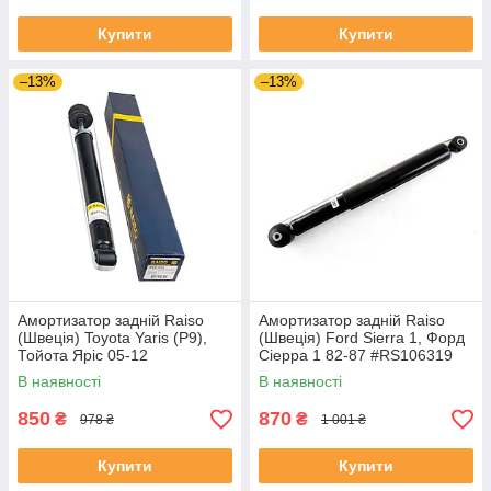
Купити
Купити
–13%
–13%
Амортизатор задній Raiso
Амортизатор задній Raiso
(Швеція) Toyota Yaris (P9),
(Швеція) Ford Sierra 1, Форд
Тойота Яріс 05-12
Сіерра 1 82-87 #RS106319
#RS314759 UANWOQS4
UAHRBGR4
В наявності
В наявності
850
870
₴
₴
978 ₴
1 001 ₴
Купити
Купити