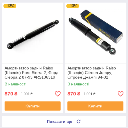
–13%
–13%
Амортизатор задній Raiso
Амортизатор задній Raiso
(Швеція) Ford Sierra 2, Форд
(Швеція) Citroen Jumpy,
Сіерра 2 87-93 #RS106319
Сітроен Джампі 94-02
UAGYKZI4
#RS280985 UANNHJJ4
В наявності
В наявності
870
870
₴
₴
1 001 ₴
1 001 ₴
Купити
Купити
Показати ще