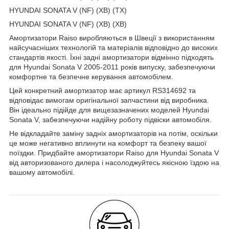
HYUNDAI SONATA V (NF) (ХВ) (ТХ)
HYUNDAI SONATA V (NF) (ХВ) (ХВ)
Амортизатори Raiso виробляються в Швеції з використанням
найсучасніших технологій та матеріалів відповідно до високих
стандартів якості. Їхні задні амортизатори відмінно підходять
для Hyundai Sonata V 2005-2011 років випуску, забезпечуючи
комфортне та безпечне керування автомобілем.
Цей конкретний амортизатор має артикул RS314692 та
відповідає вимогам оригінальної запчастини від виробника.
Він ідеально підійде для вищезазначених моделей Hyundai
Sonata V, забезпечуючи надійну роботу підвіски автомобіля.
Не відкладайте заміну задніх амортизаторів на потім, оскільки
це може негативно вплинути на комфорт та безпеку вашої
поїздки. Придбайте амортизатори Raiso для Hyundai Sonata V
від авторизованого дилера і насолоджуйтесь якісною їздою на
вашому автомобілі.