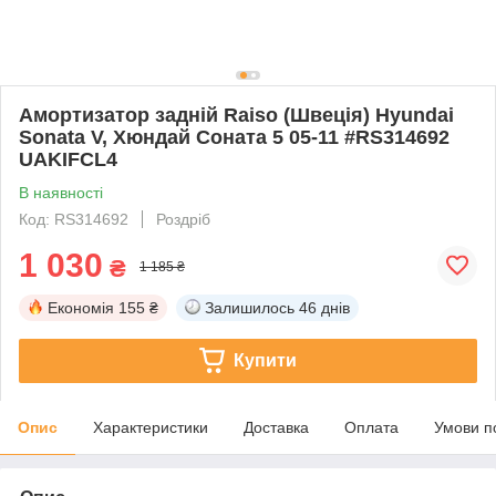
Амортизатор задній Raiso (Швеція) Hyundai
Sonata V, Хюндай Соната 5 05-11 #RS314692
UAKIFCL4
В наявності
Код: RS314692
Роздріб
1 030
₴
1 185 ₴
Економія
155 ₴
Залишилось
46 днів
Купити
Опис
Характеристики
Доставка
Оплата
Умови п