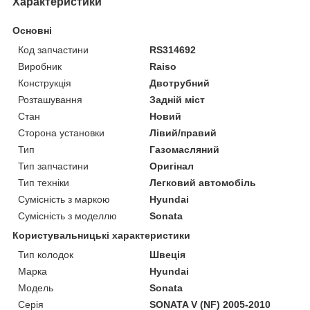
Характеристики
Основні
Код запчастини
RS314692
Виробник
Raiso
Конструкція
Двотрубний
Розташування
Задній міст
Стан
Новий
Сторона установки
Лівий/правий
Тип
Газомасляний
Тип запчастини
Оригінал
Тип техніки
Легковий автомобіль
Сумісність з маркою
Hyundai
Сумісність з моделлю
Sonata
Користувальницькі характеристики
Тип колодок
Швеція
Марка
Hyundai
Мoдель
Sonata
Серія
SONATA V (NF) 2005-2010