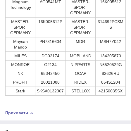
Magnum
AG0541MT
MASTER-
16K005612
Technology
SPORT
GERMANY
MASTER-
16K005612P
MASTER-
314692PCSM
SPORT
SPORT
S
GERMANY
GERMANY
Maysan
PN7316604
MDR
MSH7Y042
Mando
MILES
DG02174
MOBILAND
134205870
MONROE
G2134
NIPPARTS
N5520529G
NK
65342450
OCAP
82626RU
PROFIT
20021088
RIDEX
854S1204
Stark
SKSA0132307
STELLOX
42150035SX
Приховати