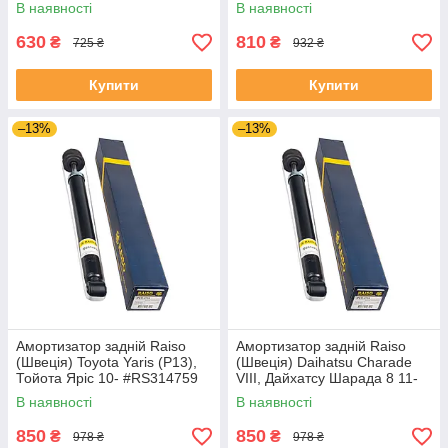
ай20 08- #RC05818
#RS280435 UAOFSMB4
В наявності
В наявності
UAQEDZI4
630
810
₴
₴
725 ₴
932 ₴
Купити
Купити
–13%
–13%
Амортизатор задній Raiso
Амортизатор задній Raiso
(Швеція) Toyota Yaris (P13),
(Швеція) Daihatsu Charade
Тойота Яріс 10- #RS314759
VIII, Дайхатсу Шарада 8 11-
UANWOQS4
#RS314759 UAAAAFU4
В наявності
В наявності
850
850
₴
₴
978 ₴
978 ₴