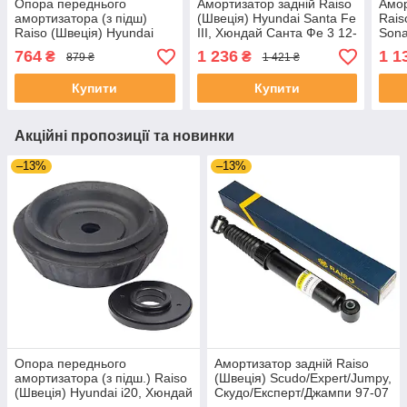
Опора переднього
Амортизатор задній Raiso
Амор
амортизатора (з підш)
(Швеція) Hyundai Santa Fe
Rais
Raiso (Швеція) Hyundai
III, Хюндай Санта Фе 3 12-
Sona
Sonata 5, Хюндай Соната
#RS3440072 UAQGSZW4
4 98
764
1 236
1 1
₴
₴
879 ₴
1 421 ₴
5 05- #RC05618
UAH
UABTSEU4
Купити
Купити
Акційні пропозиції та новинки
–13%
–13%
Опора переднього
Амортизатор задній Raiso
амортизатора (з підш.) Raiso
(Швеція) Scudo/Expert/Jumpy,
(Швеція) Hyundai i20, Хюндай
Скудо/Експерт/Джампи 97-07