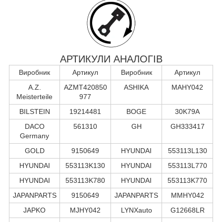
АРТИКУЛИ АНАЛОГІВ
Виробник
Артикул
Виробник
Артикул
A.Z.
AZMT420850
ASHIKA
MAHY042
Meisterteile
977
BILSTEIN
19214481
BOGE
30K79A
DACO
561310
GH
GH333417
Germany
GOLD
9150649
HYUNDAI
553113L130
HYUNDAI
553113K130
HYUNDAI
553113L770
HYUNDAI
553113K780
HYUNDAI
553113K770
JAPANPARTS
9150649
JAPANPARTS
MMHY042
JAPKO
MJHY042
LYNXauto
G12668LR