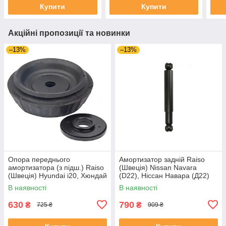
Купити
Купити
Акційні пропозиції та новинки
–13%
–13%
Опора переднього
Амортизатор задній Raiso
амортизатора (з підш.) Raiso
(Швеція) Nissan Navara
(Швеція) Hyundai i20, Хюндай
(D22), Ніссан Навара (Д22)
ай20 08- #RC05818
97 - #RS110805 UAMJYLH4
В наявності
В наявності
UAQEDZI4
630
790
₴
₴
725 ₴
909 ₴