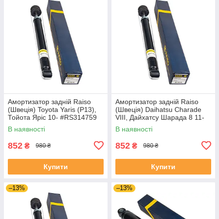
Амортизатор задній Raiso
Амортизатор задній Raiso
(Швеція) Toyota Yaris (P13),
(Швеція) Daihatsu Charade
Тойота Яріс 10- #RS314759
VIII, Дайхатсу Шарада 8 11-
UANWOQS4
#RS314759 UAAAAFU4
В наявності
В наявності
852
852
₴
₴
980 ₴
980 ₴
Купити
Купити
–13%
–13%