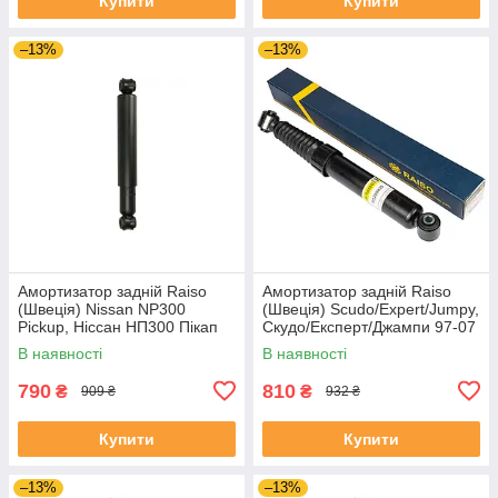
Купити
Купити
–13%
–13%
Амортизатор задній Raiso
Амортизатор задній Raiso
(Швеція) Nissan NP300
(Швеція) Scudo/Expert/Jumpy,
Pickup, Ніссан НП300 Пікап
Скудо/Експерт/Джампи 97-07
97- #RS110805 UAVZSZJ4
#RS280435 UAOFSMB4
В наявності
В наявності
790
810
₴
₴
909 ₴
932 ₴
Купити
Купити
–13%
–13%