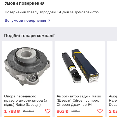
Умови повернення
Повернення товару впродовж 14 днів за домовленістю
Всі умови повернення
Подібні товари компанії
Опора переднього
Амортизатор задній Raiso
Амор
правого амортизатора (з
(Швеція) Citroen Jumper,
Rais
підш.) Raiso (Швеція)
Сітроен Джампер 94-
Duca
Citroen Jumper II,
#RS280979 UADGLCX4
Boxe
1 788
863
2 0
₴
₴
2 056 ₴
992 ₴
Джампер 2 #RC03164
(1.8
UANEEAA4
UAS