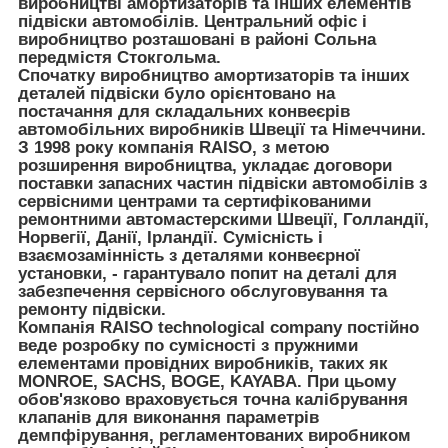
виробництві амортизаторів та інших елементів
підвіски автомобілів. Центральний офіс і
виробництво розташовані в районі Сольна
передмістя Стокгольма.
Спочатку виробництво амортизаторів та інших
деталей підвіски було орієнтовано на
постачання для складальних конвеєрів
автомобільних виробників Швеції та Німеччини.
З 1998 року компанія RAISO, з метою
розширення виробництва, укладає договори
поставки запасних частин підвіски автомобілів з
сервісними центрами та сертифікованими
ремонтними автомастерскими Швеції, Голландії,
Норвегії, Данії, Ірландії. Сумісність і
взаємозамінність з деталями конвеєрної
установки, - гарантувало попит на деталі для
забезпечення сервісного обслуговування та
ремонту підвіски.
Компанія RAISO technological company постійно
веде розробку по сумісності з пружними
елементами провідних виробників, таких як
MONROE, SACHS, BOGE, KAYABA. При цьому
обов'язково враховується точна калібрування
клапанів для виконання параметрів
демпфірування, регламентованих виробником