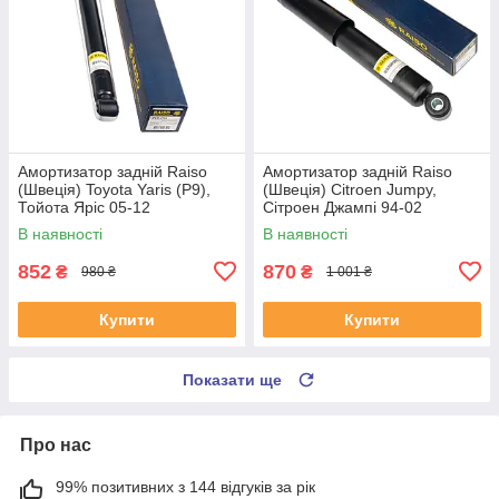
Амортизатор задній Raiso
Амортизатор задній Raiso
(Швеція) Toyota Yaris (P9),
(Швеція) Citroen Jumpy,
Тойота Яріс 05-12
Сітроен Джампі 94-02
#RS314759 UANWOQS4
#RS280985 UANNHJJ4
В наявності
В наявності
852
870
₴
₴
980 ₴
1 001 ₴
Купити
Купити
Показати ще
Про нас
99% позитивних з 144 відгуків за рік