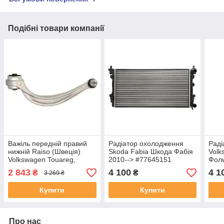
Подібні товари компанії
Важіль передній правий
Радіатор охолодження
Раді
нижній Raiso (Швеція)
Skoda Fabia Шкода Фабія
Volk
Volkswagen Touareg,
2010--> #77645151
Фоль
Фольксваген Туарег #RL-
#77
2 843
4 100
4 1
₴
₴
3 269 ₴
4M0694A UAPPSWS4
Купити
Купити
Про нас