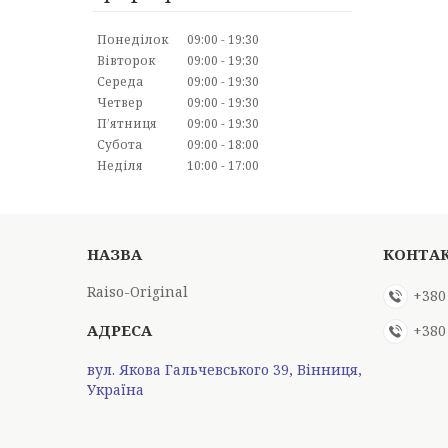
Понеділок
09:00
19:30
Вівторок
09:00
19:30
Середа
09:00
19:30
Четвер
09:00
19:30
Пʼятниця
09:00
19:30
Субота
09:00
18:00
Неділя
10:00
17:00
Raiso-Original
+380
+380
вул. Якова Гальчевського 39, Вінниця,
Україна